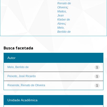
Renato de
Oliveira
;
Mattos,
Jean
Kleber de
Abreu
;
Melo,
Berildo de
Busca facetada
Autor
Melo, Berildo de
1
Peixoto, José Ricardo
1
Resende, Renato de Oliveira
1
Unidade Acadêmica