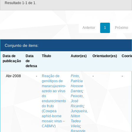
Resultado 1-1 de 1.
Anterior
1
Próximo
Conjunto de itens:
Data de
Data
Título
Autor(es)
Orientador(es)
Coori
publicação
de
defesa
Abr-2008
-
Reação de
Pinto,
-
-
genótipos de
Patrícia
maracujazeiro-
Hossoe
azedo ao vírus
Dantas
;
do
Peixoto,
endurecimento
José
do fruto
Ricardo
;
(Cowpea
Junqueira,
aphid-borne
Nilton
mosaic virus –
Tadeu
CABMV)
Vilela
;
Resende,