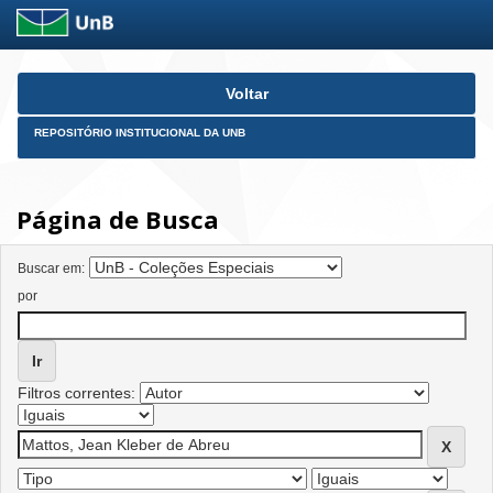
Skip
Voltar
navigation
REPOSITÓRIO INSTITUCIONAL DA UNB
Página de Busca
Buscar em:
por
Filtros correntes: