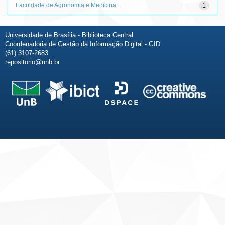
Faculdade de Agronomia e Medicina...
1
Universidade de Brasília - Biblioteca Central
Coordenadoria de Gestão da Informação Digital - GID
(61) 3107-2683
repositorio@unb.br
Fale conosco
Sobre