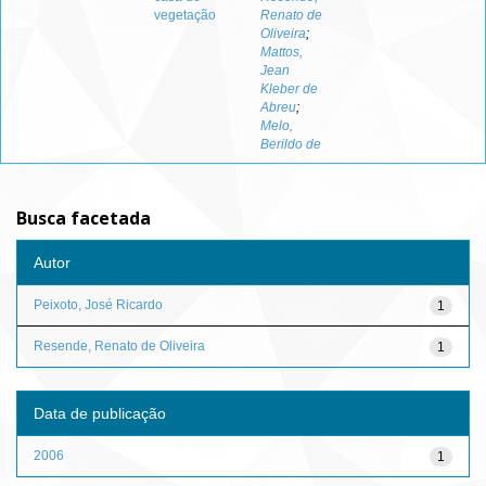
vegetação
Renato de
Oliveira
;
Mattos,
Jean
Kleber de
Abreu
;
Melo,
Berildo de
Busca facetada
Autor
Peixoto, José Ricardo
1
Resende, Renato de Oliveira
1
Data de publicação
2006
1