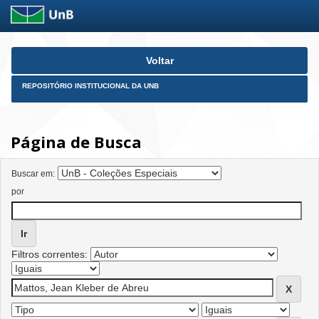
Skip
Voltar
navigation
REPOSITÓRIO INSTITUCIONAL DA UNB
Página de Busca
Buscar em:
por
Filtros correntes: