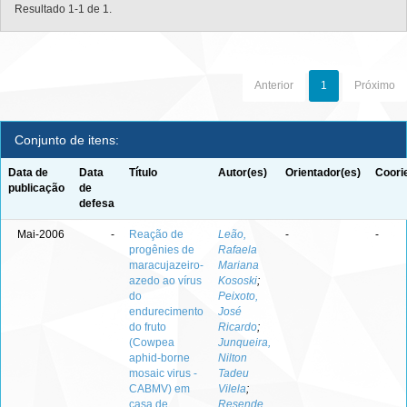
Resultado 1-1 de 1.
Anterior
1
Próximo
Conjunto de itens:
Data de
Data
Título
Autor(es)
Orientador(es)
Coori
publicação
de
defesa
Mai-2006
-
Reação de
Leão,
-
-
progênies de
Rafaela
maracujazeiro-
Mariana
azedo ao vírus
Kososki
;
do
Peixoto,
endurecimento
José
do fruto
Ricardo
;
(Cowpea
Junqueira,
aphid-borne
Nilton
mosaic virus -
Tadeu
CABMV) em
Vilela
;
casa de
Resende,