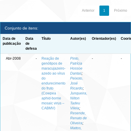
Anterior
1
Próximo
Conjunto de itens:
Data de
Data
Título
Autor(es)
Orientador(es)
Coori
publicação
de
defesa
Abr-2008
-
Reação de
Pinto,
-
-
genótipos de
Patrícia
maracujazeiro-
Hossoe
azedo ao vírus
Dantas
;
do
Peixoto,
endurecimento
José
do fruto
Ricardo
;
(Cowpea
Junqueira,
aphid-borne
Nilton
mosaic virus –
Tadeu
CABMV)
Vilela
;
Resende,
Renato de
Oliveira
;
Mattos,