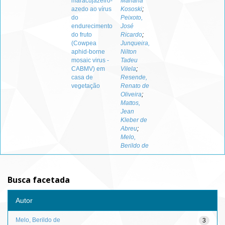
maracujazeiro-
Mariana
azedo ao vírus
Kososki
;
do
Peixoto,
endurecimento
José
do fruto
Ricardo
;
(Cowpea
Junqueira,
aphid-borne
Nilton
mosaic virus -
Tadeu
CABMV) em
Vilela
;
casa de
Resende,
vegetação
Renato de
Oliveira
;
Mattos,
Jean
Kleber de
Abreu
;
Melo,
Berildo de
Busca facetada
Autor
Melo, Berildo de
3