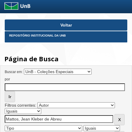
Skip
Voltar
navigation
REPOSITÓRIO INSTITUCIONAL DA UNB
Página de Busca
Buscar em:
por
Filtros correntes: