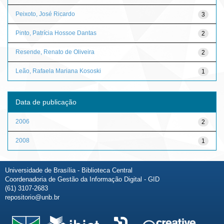
Peixoto, José Ricardo
3
Pinto, Patrícia Hossoe Dantas
2
Resende, Renato de Oliveira
2
Leão, Rafaela Mariana Kososki
1
Data de publicação
2006
2
2008
1
Universidade de Brasília - Biblioteca Central
Coordenadoria de Gestão da Informação Digital - GID
(61) 3107-2683
repositorio@unb.br