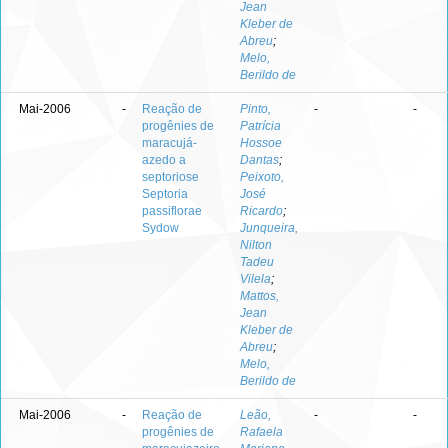
Jean
Kleber de
Abreu
;
Melo,
Berildo de
Mai-2006
-
Reação de
Pinto,
-
-
progênies de
Patrícia
maracujá-
Hossoe
azedo a
Dantas
;
septoriose
Peixoto,
Septoria
José
passiflorae
Ricardo
;
Sydow
Junqueira,
Nilton
Tadeu
Vilela
;
Mattos,
Jean
Kleber de
Abreu
;
Melo,
Berildo de
Mai-2006
-
Reação de
Leão,
-
-
progênies de
Rafaela