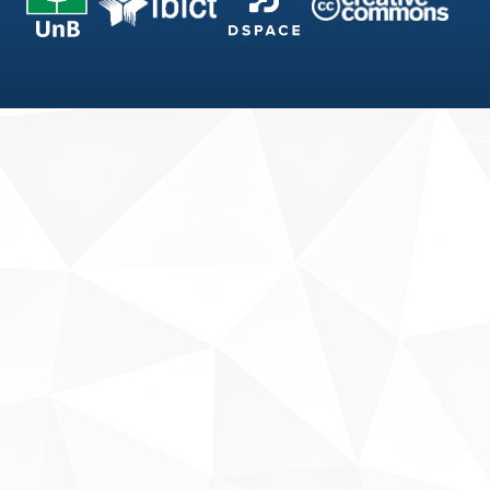
Fale conosco
Sobre