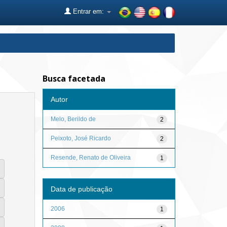
Entrar em:
Busca facetada
Autor
Melo, Berildo de
2
Peixoto, José Ricardo
2
Resende, Renato de Oliveira
1
Data de publicação
2006
1