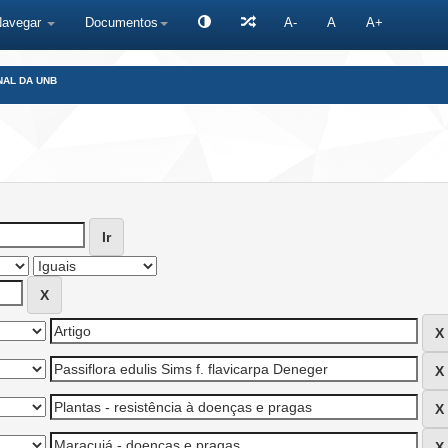
Navegar
Documentos
A-
A
A+
NAL DA UNB