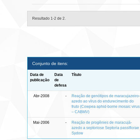
Resultado 1-2 de 2.
Conjunto de itens:
Data de
Data
Título
publicação
de
defesa
Abr-2008
-
Reação de genótipos de maracujazeiro
azedo ao vírus do endurecimento do
fruto (Cowpea aphid-borne mosaic virus
– CABMV)
Mai-2006
-
Reação de progênies de maracujá-
azedo a septoriose Septoria passiflorae
Sydow