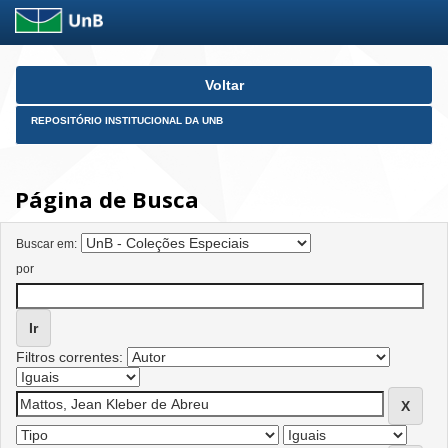
Skip
Voltar
navigation
REPOSITÓRIO INSTITUCIONAL DA UNB
Página de Busca
Buscar em:
por
Filtros correntes: