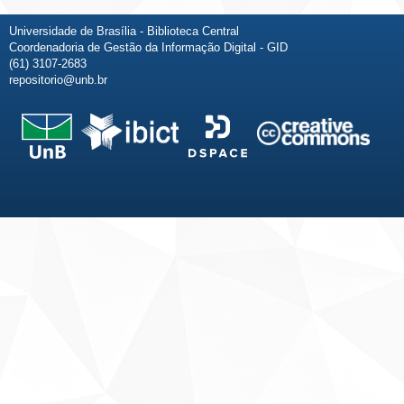
Universidade de Brasília - Biblioteca Central
Coordenadoria de Gestão da Informação Digital - GID
(61) 3107-2683
repositorio@unb.br
Fale conosco
Sobre