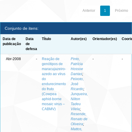
Anterior
1
Próximo
Conjunto de itens:
Data de
Data
Título
Autor(es)
Orientador(es)
Coori
publicação
de
defesa
Abr-2008
-
Reação de
Pinto,
-
-
genótipos de
Patrícia
maracujazeiro-
Hossoe
azedo ao vírus
Dantas
;
do
Peixoto,
endurecimento
José
do fruto
Ricardo
;
(Cowpea
Junqueira,
aphid-borne
Nilton
mosaic virus –
Tadeu
CABMV)
Vilela
;
Resende,
Renato de
Oliveira
;
Mattos,