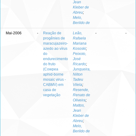
Jean
Kleber de
Abreu
;
Melo,
Berildo de
Mai-2006
-
Reação de
Leão,
-
-
progênies de
Rafaela
maracujazeiro-
Mariana
azedo ao vírus
Kososki
;
do
Peixoto,
endurecimento
José
do fruto
Ricardo
;
(Cowpea
Junqueira,
aphid-borne
Nilton
mosaic virus -
Tadeu
CABMV) em
Vilela
;
casa de
Resende,
vegetação
Renato de
Oliveira
;
Mattos,
Jean
Kleber de
Abreu
;
Melo,
Berildo de