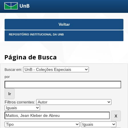
Skip
Voltar
navigation
REPOSITÓRIO INSTITUCIONAL DA UNB
Página de Busca
Buscar em:
por
Filtros correntes: