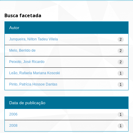
Busca facetada
Autor
Junqueira, Nilton Tadeu Vilela
2
Melo, Berildo de
2
Peixoto, José Ricardo
2
Leão, Rafaela Mariana Kososki
1
Pinto, Patrícia Hossoe Dantas
1
Data de publicação
2006
1
2008
1