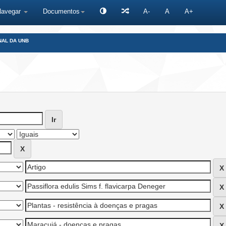
Navegar
Documentos
A-
A
A+
NAL DA UNB