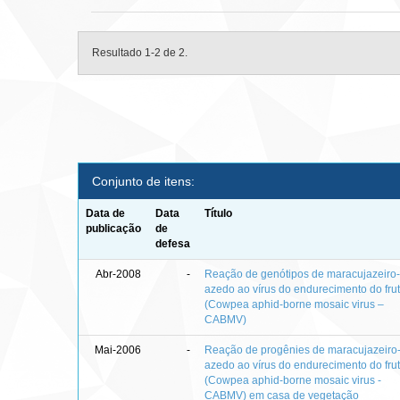
Resultado 1-2 de 2.
Conjunto de itens:
Data de
Data
Título
publicação
de
defesa
Abr-2008
-
Reação de genótipos de maracujazeiro
azedo ao vírus do endurecimento do fru
(Cowpea aphid-borne mosaic virus –
CABMV)
Mai-2006
-
Reação de progênies de maracujazeiro
azedo ao vírus do endurecimento do fru
(Cowpea aphid-borne mosaic virus -
CABMV) em casa de vegetação