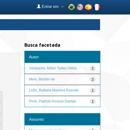
Entrar em:
Busca facetada
Autor
Junqueira, Nilton Tadeu Vilela
2
Melo, Berildo de
2
Leão, Rafaela Mariana Kososki
1
Pinto, Patrícia Hossoe Dantas
1
Assunto