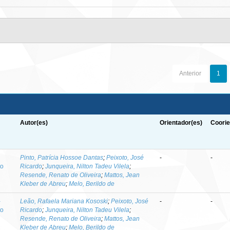
Anterior
1
Autor(es)
Orientador(es)
Coorie
-
Pinto, Patrícia Hossoe Dantas
;
Peixoto, José
-
-
to
Ricardo
;
Junqueira, Nilton Tadeu Vilela
;
Resende, Renato de Oliveira
;
Mattos, Jean
Kleber de Abreu
;
Melo, Berildo de
-
Leão, Rafaela Mariana Kososki
;
Peixoto, José
-
-
to
Ricardo
;
Junqueira, Nilton Tadeu Vilela
;
Resende, Renato de Oliveira
;
Mattos, Jean
Kleber de Abreu
;
Melo, Berildo de