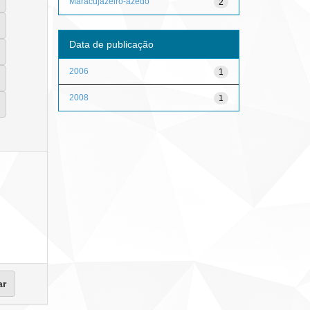
Maracujazeiro-azedo
2
Data de publicação
2006
1
2008
1