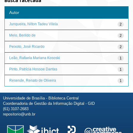
Busca facetada
Autor
Junqueira, Nilton Tadeu Vilela
2
Melo, Berildo de
2
Peixoto, José Ricardo
2
Leão, Rafaela Mariana Kososki
1
Pinto, Patrícia Hossoe Dantas
1
Resende, Renato de Oliveira
1
Universidade de Brasília - Biblioteca Central
Coordenadoria de Gestão da Informação Digital - GID
(61) 3107-2683
repositorio@unb.br