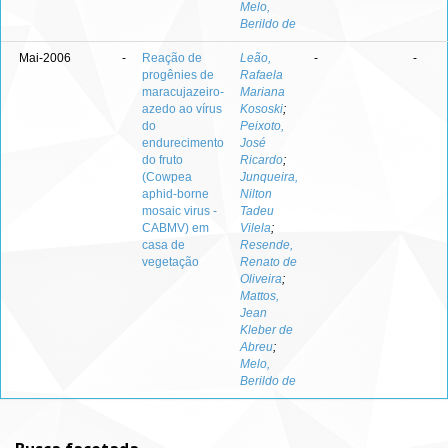
Melo,
Berildo de
Mai-2006
-
Reação de
Leão,
-
-
progênies de
Rafaela
maracujazeiro-
Mariana
azedo ao vírus
Kososki
;
do
Peixoto,
endurecimento
José
do fruto
Ricardo
;
(Cowpea
Junqueira,
aphid-borne
Nilton
mosaic virus -
Tadeu
CABMV) em
Vilela
;
casa de
Resende,
vegetação
Renato de
Oliveira
;
Mattos,
Jean
Kleber de
Abreu
;
Melo,
Berildo de