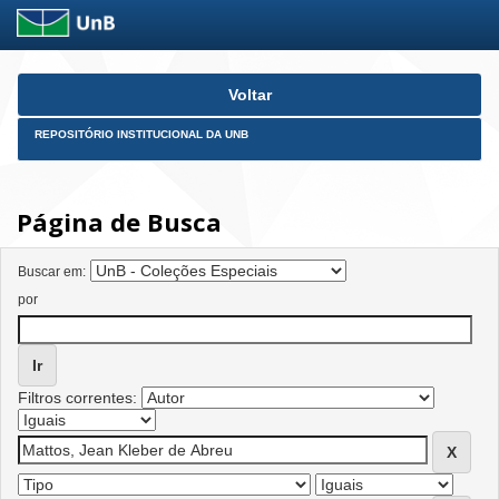
Skip
Voltar
navigation
REPOSITÓRIO INSTITUCIONAL DA UNB
Página de Busca
Buscar em:
por
Filtros correntes: