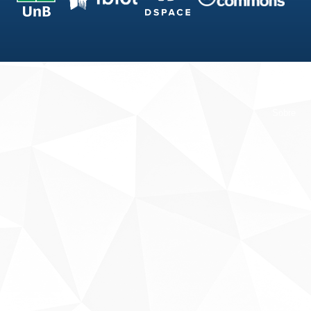
Fale conosco
Sobre