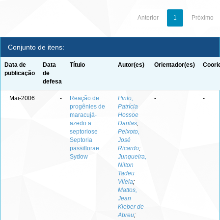
Anterior
1
Próximo
Conjunto de itens:
Data de
Data
Título
Autor(es)
Orientador(es)
Coori
publicação
de
defesa
Mai-2006
-
Reação de
Pinto,
-
-
progênies de
Patrícia
maracujá-
Hossoe
azedo a
Dantas
;
septoriose
Peixoto,
Septoria
José
passiflorae
Ricardo
;
Sydow
Junqueira,
Nilton
Tadeu
Vilela
;
Mattos,
Jean
Kleber de
Abreu
;