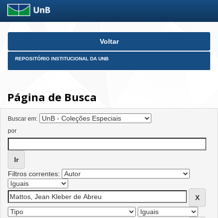
Skip
Voltar
navigation
REPOSITÓRIO INSTITUCIONAL DA UNB
Página de Busca
Buscar em:
por
Filtros correntes: