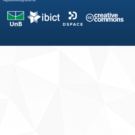
Fale conosco
Sobre