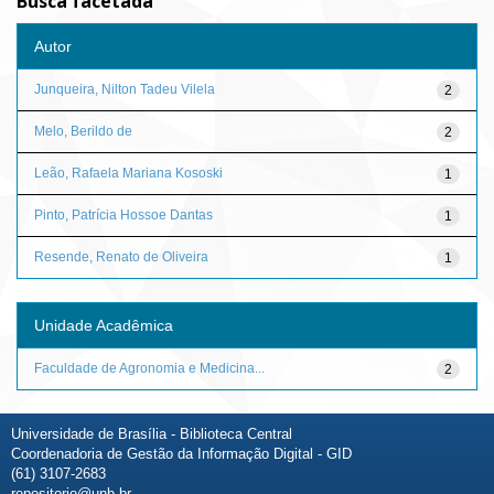
Busca facetada
Autor
Junqueira, Nilton Tadeu Vilela
2
Melo, Berildo de
2
Leão, Rafaela Mariana Kososki
1
Pinto, Patrícia Hossoe Dantas
1
Resende, Renato de Oliveira
1
Unidade Acadêmica
Faculdade de Agronomia e Medicina...
2
Universidade de Brasília - Biblioteca Central
Coordenadoria de Gestão da Informação Digital - GID
(61) 3107-2683
repositorio@unb.br