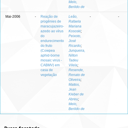
Melo,
Berildo de
Mai-2006
-
Reação de
Leão,
-
-
progênies de
Rafaela
maracujazeiro-
Mariana
azedo ao vírus
Kososki
;
do
Peixoto,
endurecimento
José
do fruto
Ricardo
;
(Cowpea
Junqueira,
aphid-borne
Nilton
mosaic virus -
Tadeu
CABMV) em
Vilela
;
casa de
Resende,
vegetação
Renato de
Oliveira
;
Mattos,
Jean
Kleber de
Abreu
;
Melo,
Berildo de