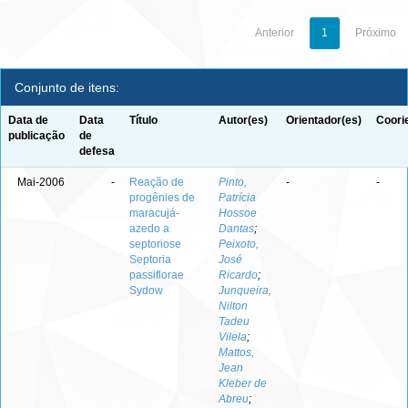
Anterior
1
Próximo
Conjunto de itens:
Data de
Data
Título
Autor(es)
Orientador(es)
Coori
publicação
de
defesa
Mai-2006
-
Reação de
Pinto,
-
-
progênies de
Patrícia
maracujá-
Hossoe
azedo a
Dantas
;
septoriose
Peixoto,
Septoria
José
passiflorae
Ricardo
;
Sydow
Junqueira,
Nilton
Tadeu
Vilela
;
Mattos,
Jean
Kleber de
Abreu
;