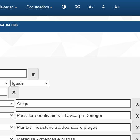
Navegar
Documentos
A-
A
A+
NAL DA UNB