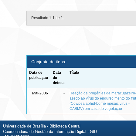
Resultado 1-1 de 1.
Conjunto de itens:
Data de
Data
Título
publicação
de
defesa
Mai-2006
-
Reação de progênies de maracujazeiro
azedo ao vírus do endurecimento do fru
(Cowpea aphid-borne mosaic virus -
CABMV) em casa de vegetação
Universidade de Brasília - Biblioteca Central
Coordenadoria de Gestão da Informação Digital - GID