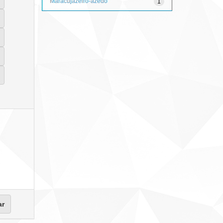
Maracujazeiro-azedo
1