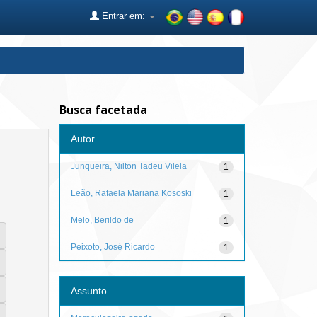
Entrar em:
Busca facetada
Autor
Junqueira, Nilton Tadeu Vilela
1
Leão, Rafaela Mariana Kososki
1
Melo, Berildo de
1
Peixoto, José Ricardo
1
Assunto