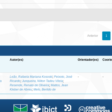
Anterior
1
Autor(es)
Orientador(es)
Coorie
-
Leão, Rafaela Mariana Kososki
;
Peixoto, José
-
-
to
Ricardo
;
Junqueira, Nilton Tadeu Vilela
;
Resende, Renato de Oliveira
;
Mattos, Jean
Kleber de Abreu
;
Melo, Berildo de