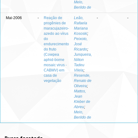
Melo,
Berildo de
Mai-2006
-
Reação de
Leão,
-
-
progênies de
Rafaela
maracujazeiro-
Mariana
azedo ao vírus
Kososki
;
do
Peixoto,
endurecimento
José
do fruto
Ricardo
;
(Cowpea
Junqueira,
aphid-borne
Nilton
mosaic virus -
Tadeu
CABMV) em
Vilela
;
casa de
Resende,
vegetação
Renato de
Oliveira
;
Mattos,
Jean
Kleber de
Abreu
;
Melo,
Berildo de