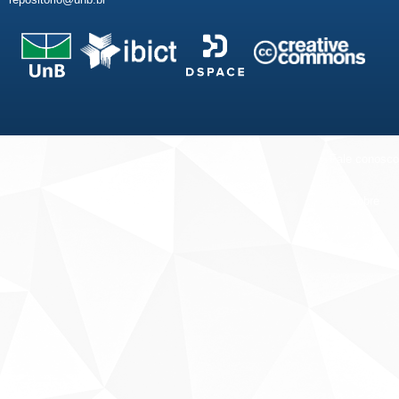
Fale conosco
Sobre