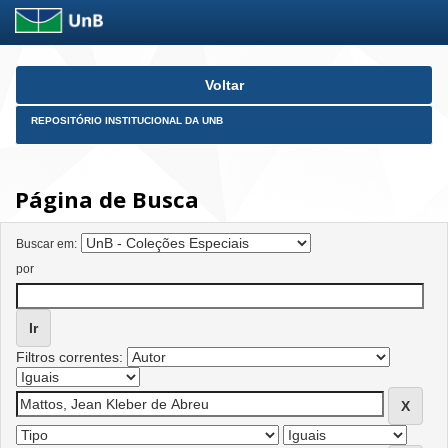
Skip
Voltar
navigation
REPOSITÓRIO INSTITUCIONAL DA UNB
Página de Busca
Buscar em:
por
Filtros correntes: