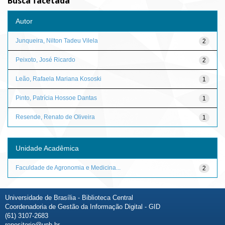
Busca facetada
Autor
Junqueira, Nilton Tadeu Vilela
2
Peixoto, José Ricardo
2
Leão, Rafaela Mariana Kososki
1
Pinto, Patrícia Hossoe Dantas
1
Resende, Renato de Oliveira
1
Unidade Acadêmica
Faculdade de Agronomia e Medicina...
2
Universidade de Brasília - Biblioteca Central
Coordenadoria de Gestão da Informação Digital - GID
(61) 3107-2683
repositorio@unb.br