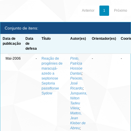
Anterior
1
Próximo
Conjunto de itens:
Data de
Data
Título
Autor(es)
Orientador(es)
Coori
publicação
de
defesa
Mai-2006
-
Reação de
Pinto,
-
-
progênies de
Patrícia
maracujá-
Hossoe
azedo a
Dantas
;
septoriose
Peixoto,
Septoria
José
passiflorae
Ricardo
;
Sydow
Junqueira,
Nilton
Tadeu
Vilela
;
Mattos,
Jean
Kleber de
Abreu
;