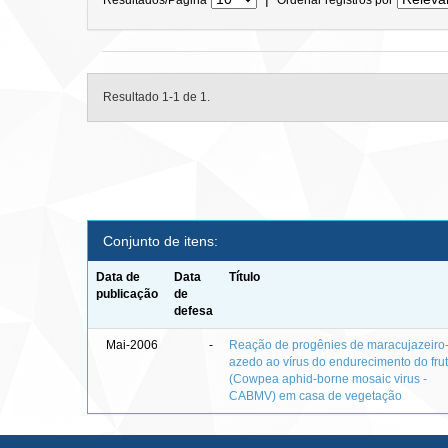
Resultado 1-1 de 1.
Conjunto de itens:
Data de
Data
Título
publicação
de
defesa
Mai-2006
-
Reação de progênies de maracujazeiro
azedo ao vírus do endurecimento do fru
(Cowpea aphid-borne mosaic virus -
CABMV) em casa de vegetação