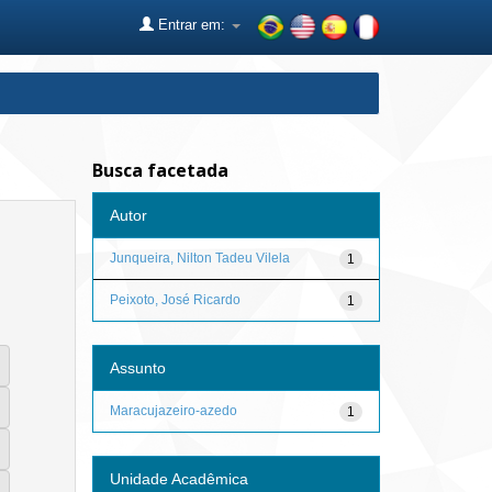
Entrar em:
Busca facetada
Autor
Junqueira, Nilton Tadeu Vilela
1
Peixoto, José Ricardo
1
Assunto
Maracujazeiro-azedo
1
Unidade Acadêmica