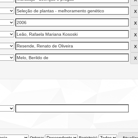
Ordenar
Registro(s)