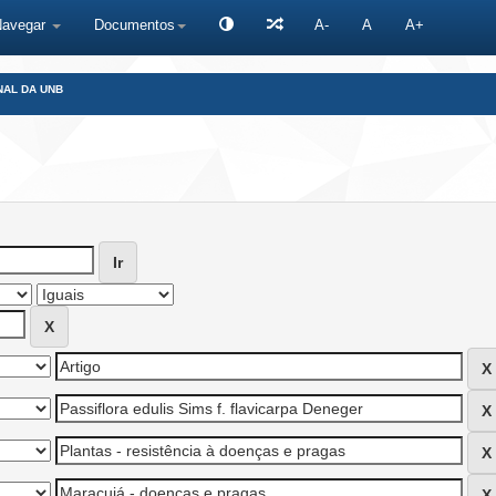
Navegar
Documentos
A-
A
A+
NAL DA UNB