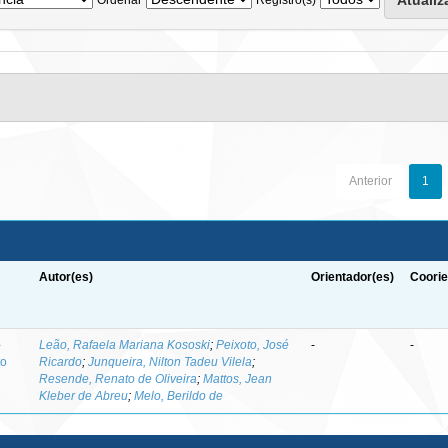
Anterior
1
Autor(es)
Orientador(es)
Coorie
-
Leão, Rafaela Mariana Kososki
;
Peixoto, José
-
-
to
Ricardo
;
Junqueira, Nilton Tadeu Vilela
;
Resende, Renato de Oliveira
;
Mattos, Jean
Kleber de Abreu
;
Melo, Berildo de