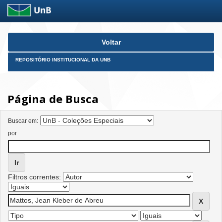
Skip
Voltar
navigation
REPOSITÓRIO INSTITUCIONAL DA UNB
Página de Busca
Buscar em:
por
Filtros correntes: