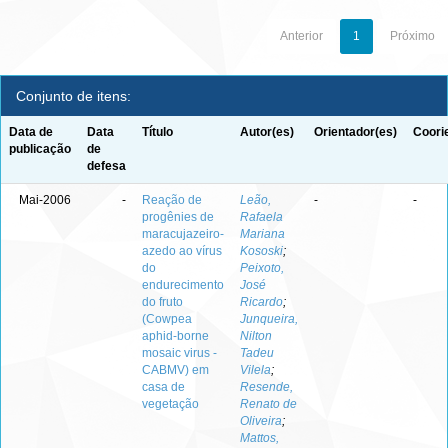
Anterior
1
Próximo
Conjunto de itens:
Data de
Data
Título
Autor(es)
Orientador(es)
Coori
publicação
de
defesa
Mai-2006
-
Reação de
Leão,
-
-
progênies de
Rafaela
maracujazeiro-
Mariana
azedo ao vírus
Kososki
;
do
Peixoto,
endurecimento
José
do fruto
Ricardo
;
(Cowpea
Junqueira,
aphid-borne
Nilton
mosaic virus -
Tadeu
CABMV) em
Vilela
;
casa de
Resende,
vegetação
Renato de
Oliveira
;
Mattos,