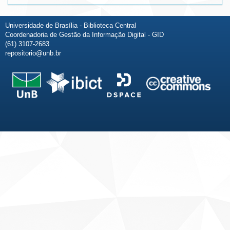
Universidade de Brasília - Biblioteca Central
Coordenadoria de Gestão da Informação Digital - GID
(61) 3107-2683
repositorio@unb.br
Fale conosco
Sobre