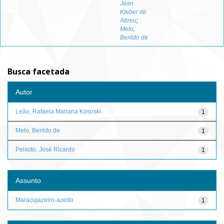
Jean
Kleber de
Abreu
;
Melo,
Berildo de
Busca facetada
Autor
Leão, Rafaela Mariana Kososki
1
Melo, Berildo de
1
Peixoto, José Ricardo
1
Assunto
Maracujazeiro-azedo
1