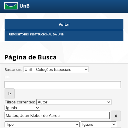
Skip
Voltar
navigation
REPOSITÓRIO INSTITUCIONAL DA UNB
Página de Busca
Buscar em:
por
Filtros correntes: