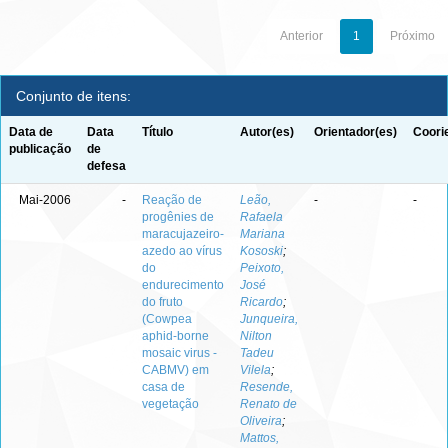
Anterior
1
Próximo
Conjunto de itens:
Data de
Data
Título
Autor(es)
Orientador(es)
Coori
publicação
de
defesa
Mai-2006
-
Reação de
Leão,
-
-
progênies de
Rafaela
maracujazeiro-
Mariana
azedo ao vírus
Kososki
;
do
Peixoto,
endurecimento
José
do fruto
Ricardo
;
(Cowpea
Junqueira,
aphid-borne
Nilton
mosaic virus -
Tadeu
CABMV) em
Vilela
;
casa de
Resende,
vegetação
Renato de
Oliveira
;
Mattos,