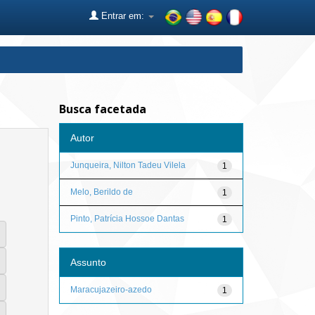
Entrar em:
Busca facetada
Autor
Junqueira, Nilton Tadeu Vilela
1
Melo, Berildo de
1
Pinto, Patrícia Hossoe Dantas
1
Assunto
Maracujazeiro-azedo
1