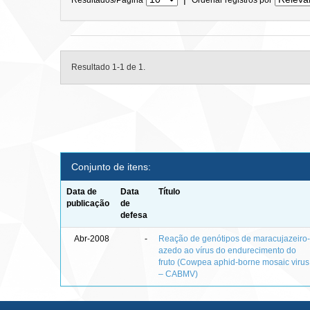
Resultado 1-1 de 1.
Conjunto de itens:
Data de
Data
Título
publicação
de
defesa
Abr-2008
-
Reação de genótipos de maracujazeiro
azedo ao vírus do endurecimento do
fruto (Cowpea aphid-borne mosaic virus
– CABMV)