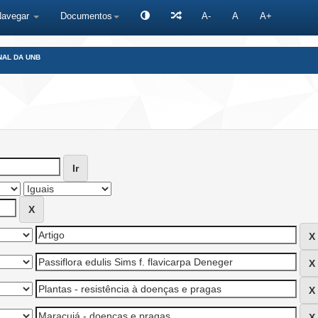
Navegar
Documentos
A-
A
A+
NAL DA UNB