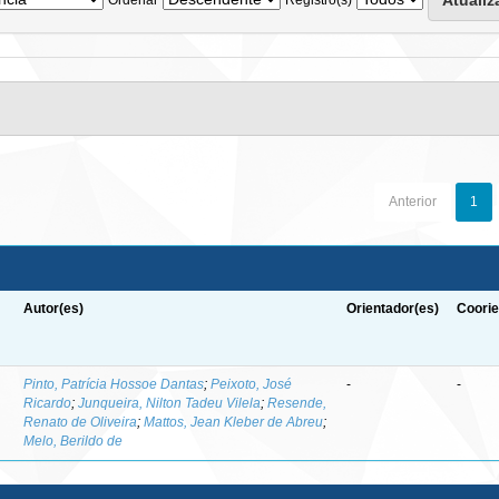
Anterior
1
Autor(es)
Orientador(es)
Coorie
-
Pinto, Patrícia Hossoe Dantas
;
Peixoto, José
-
-
Ricardo
;
Junqueira, Nilton Tadeu Vilela
;
Resende,
Renato de Oliveira
;
Mattos, Jean Kleber de Abreu
;
Melo, Berildo de