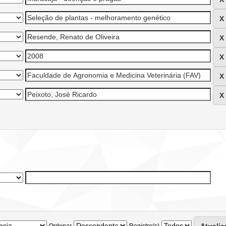
Ordenar
Registro(s)