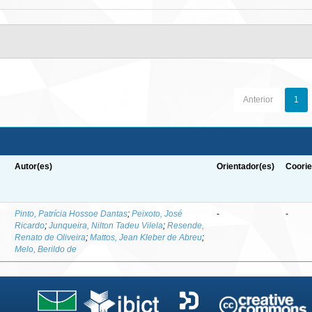
Anterior
1
Autor(es)
Orientador(es)
Coorie
-
Pinto, Patrícia Hossoe Dantas
;
Peixoto, José
-
-
Ricardo
;
Junqueira, Nilton Tadeu Vilela
;
Resende,
Renato de Oliveira
;
Mattos, Jean Kleber de Abreu
;
Melo, Berildo de