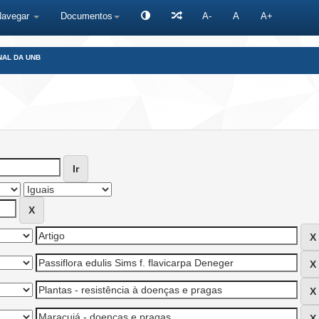
Navegar
Documentos
A-
A
A+
NAL DA UNB