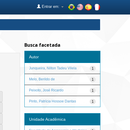
Entrar em:
Busca facetada
Autor
Junqueira, Nilton Tadeu Vilela
1
Melo, Berildo de
1
Peixoto, José Ricardo
1
Pinto, Patrícia Hossoe Dantas
1
Unidade Acadêmica