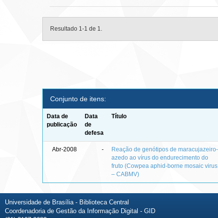
Resultado 1-1 de 1.
Conjunto de itens:
Data de
Data
Título
publicação
de
defesa
Abr-2008
-
Reação de genótipos de maracujazeiro
azedo ao vírus do endurecimento do
fruto (Cowpea aphid-borne mosaic virus
– CABMV)
Universidade de Brasília - Biblioteca Central
Coordenadoria de Gestão da Informação Digital - GID