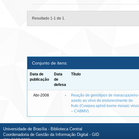
Resultado 1-1 de 1.
Conjunto de itens:
Data de
Data
Título
publicação
de
defesa
Abr-2008
-
Reação de genótipos de maracujazeiro
azedo ao vírus do endurecimento do
fruto (Cowpea aphid-borne mosaic virus
– CABMV)
Universidade de Brasília - Biblioteca Central
Coordenadoria de Gestão da Informação Digital - GID