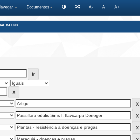
Navegar
Documentos
A-
A
A+
NAL DA UNB