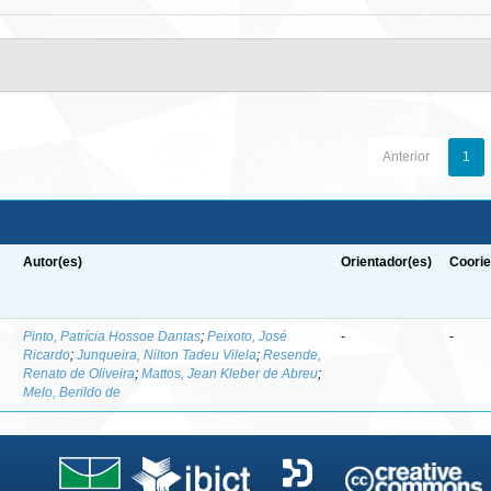
Anterior
1
Autor(es)
Orientador(es)
Coorie
-
Pinto, Patrícia Hossoe Dantas
;
Peixoto, José
-
-
Ricardo
;
Junqueira, Nilton Tadeu Vilela
;
Resende,
Renato de Oliveira
;
Mattos, Jean Kleber de Abreu
;
Melo, Berildo de