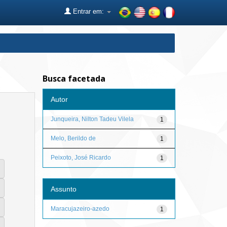
Entrar em:
Busca facetada
Autor
Junqueira, Nilton Tadeu Vilela
1
Melo, Berildo de
1
Peixoto, José Ricardo
1
Assunto
Maracujazeiro-azedo
1