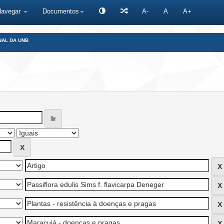
Navegar
Documentos
A-
A
A+
NAL DA UNB