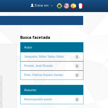
Entrar em:
Busca facetada
Autor
Junqueira, Nilton Tadeu Vilela
1
Peixoto, José Ricardo
1
Pinto, Patrícia Hossoe Dantas
1
Assunto
Maracujazeiro-azedo
1