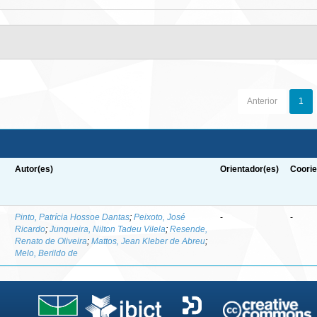
Anterior
1
Autor(es)
Orientador(es)
Coorie
-
Pinto, Patrícia Hossoe Dantas
;
Peixoto, José
-
-
Ricardo
;
Junqueira, Nilton Tadeu Vilela
;
Resende,
Renato de Oliveira
;
Mattos, Jean Kleber de Abreu
;
Melo, Berildo de