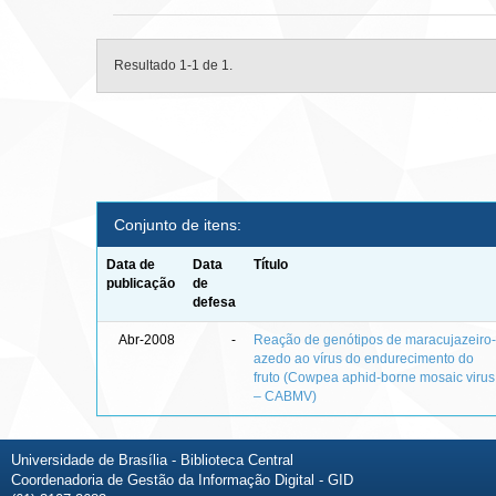
Resultado 1-1 de 1.
Conjunto de itens:
Data de
Data
Título
publicação
de
defesa
Abr-2008
-
Reação de genótipos de maracujazeiro
azedo ao vírus do endurecimento do
fruto (Cowpea aphid-borne mosaic virus
– CABMV)
Universidade de Brasília - Biblioteca Central
Coordenadoria de Gestão da Informação Digital - GID