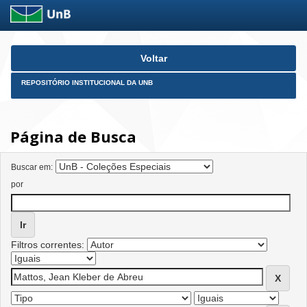
Skip
Voltar
navigation
REPOSITÓRIO INSTITUCIONAL DA UNB
Página de Busca
Buscar em:
por
Filtros correntes: