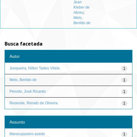
Jean
Kleber de
Abreu
;
Melo,
Berildo de
Busca facetada
Autor
Junqueira, Nilton Tadeu Vilela
1
Melo, Berildo de
1
Peixoto, José Ricardo
1
Resende, Renato de Oliveira
1
Assunto
Maracujazeiro-azedo
1