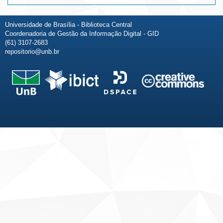
Universidade de Brasília - Biblioteca Central
Coordenadoria de Gestão da Informação Digital - GID
(61) 3107-2683
repositorio@unb.br
Fale conosco
Sobre