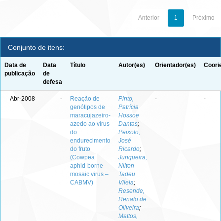
Anterior
1
Próximo
Conjunto de itens:
Data de
Data
Título
Autor(es)
Orientador(es)
Coori
publicação
de
defesa
Abr-2008
-
Reação de
Pinto,
-
-
genótipos de
Patrícia
maracujazeiro-
Hossoe
azedo ao vírus
Dantas
;
do
Peixoto,
endurecimento
José
do fruto
Ricardo
;
(Cowpea
Junqueira,
aphid-borne
Nilton
mosaic virus –
Tadeu
CABMV)
Vilela
;
Resende,
Renato de
Oliveira
;
Mattos,