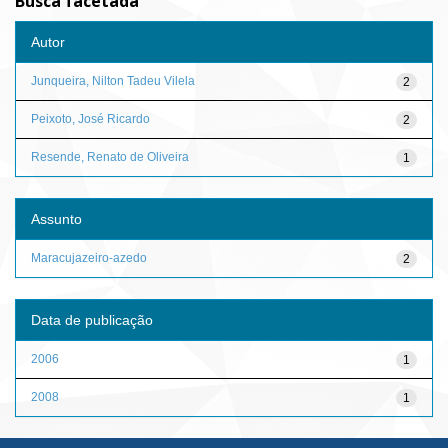
Busca facetada
Autor
Junqueira, Nilton Tadeu Vilela
2
Peixoto, José Ricardo
2
Resende, Renato de Oliveira
1
Assunto
Maracujazeiro-azedo
2
Data de publicação
2006
1
2008
1