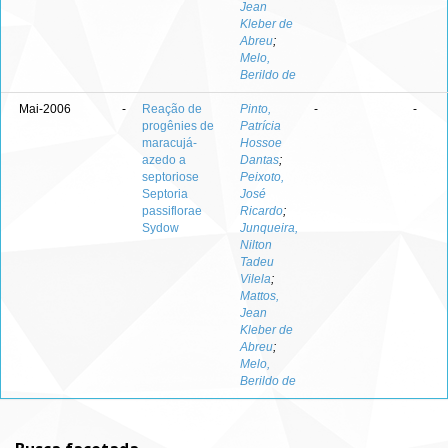
Jean
Kleber de
Abreu
;
Melo,
Berildo de
Mai-2006
-
Reação de
Pinto,
-
-
progênies de
Patrícia
maracujá-
Hossoe
azedo a
Dantas
;
septoriose
Peixoto,
Septoria
José
passiflorae
Ricardo
;
Sydow
Junqueira,
Nilton
Tadeu
Vilela
;
Mattos,
Jean
Kleber de
Abreu
;
Melo,
Berildo de