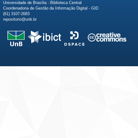
Universidade de Brasília - Biblioteca Central
Coordenadoria de Gestão da Informação Digital - GID
(61) 3107-2683
repositorio@unb.br
Fale conosco
Sobre