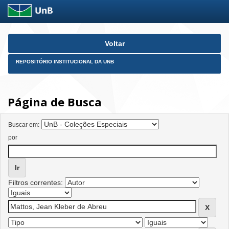
Skip
Voltar
navigation
REPOSITÓRIO INSTITUCIONAL DA UNB
Página de Busca
Buscar em:
por
Filtros correntes: