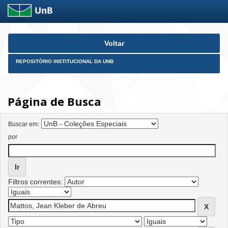
Skip
Voltar
navigation
REPOSITÓRIO INSTITUCIONAL DA UNB
Página de Busca
Buscar em:
por
Filtros correntes: