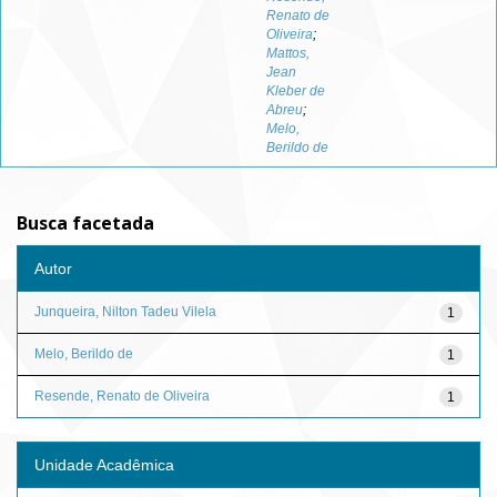
Renato de
Oliveira
;
Mattos,
Jean
Kleber de
Abreu
;
Melo,
Berildo de
Busca facetada
Autor
Junqueira, Nilton Tadeu Vilela
1
Melo, Berildo de
1
Resende, Renato de Oliveira
1
Unidade Acadêmica