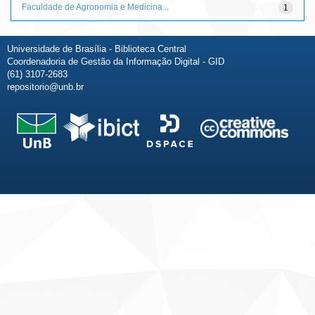
Faculdade de Agronomia e Medicina...
1
Universidade de Brasília - Biblioteca Central
Coordenadoria de Gestão da Informação Digital - GID
(61) 3107-2683
repositorio@unb.br
Fale conosco
Sobre