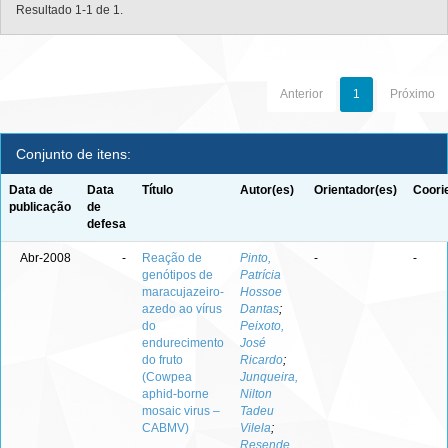
Resultado 1-1 de 1.
Anterior
1
Próximo
Conjunto de itens:
Data de
Data
Título
Autor(es)
Orientador(es)
Coori
publicação
de
defesa
Abr-2008
-
Reação de
Pinto,
-
-
genótipos de
Patrícia
maracujazeiro-
Hossoe
azedo ao vírus
Dantas
;
do
Peixoto,
endurecimento
José
do fruto
Ricardo
;
(Cowpea
Junqueira,
aphid-borne
Nilton
mosaic virus –
Tadeu
CABMV)
Vilela
;
Resende,