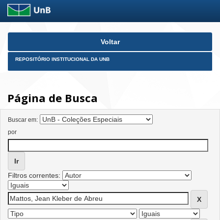
Skip
Voltar
navigation
REPOSITÓRIO INSTITUCIONAL DA UNB
Página de Busca
Buscar em:
por
Filtros correntes: