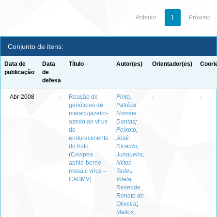
Anterior
1
Próximo
Conjunto de itens:
Data de
Data
Título
Autor(es)
Orientador(es)
Coori
publicação
de
defesa
Abr-2008
-
Reação de
Pinto,
-
-
genótipos de
Patrícia
maracujazeiro-
Hossoe
azedo ao vírus
Dantas
;
do
Peixoto,
endurecimento
José
do fruto
Ricardo
;
(Cowpea
Junqueira,
aphid-borne
Nilton
mosaic virus –
Tadeu
CABMV)
Vilela
;
Resende,
Renato de
Oliveira
;
Mattos,