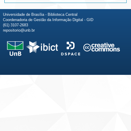
Universidade de Brasília - Biblioteca Central
Coordenadoria de Gestão da Informação Digital - GID
(61) 3107-2683
repositorio@unb.br
Fale conosco
Sobre