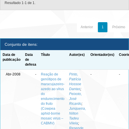
Resultado 1-1 de 1.
Anterior
1
Próximo
Conjunto de itens:
Data de
Data
Título
Autor(es)
Orientador(es)
Coori
publicação
de
defesa
Abr-2008
-
Reação de
Pinto,
-
-
genótipos de
Patrícia
maracujazeiro-
Hossoe
azedo ao vírus
Dantas
;
do
Peixoto,
endurecimento
José
do fruto
Ricardo
;
(Cowpea
Junqueira,
aphid-borne
Nilton
mosaic virus –
Tadeu
CABMV)
Vilela
;
Resende,