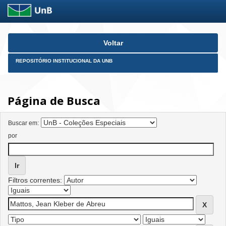
Skip
Voltar
navigation
REPOSITÓRIO INSTITUCIONAL DA UNB
Página de Busca
Buscar em:
por
Filtros correntes: