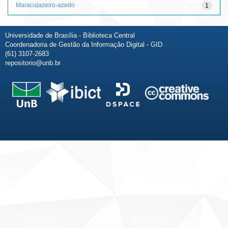
Maracujazeiro-azedo
1
Universidade de Brasília - Biblioteca Central
Coordenadoria de Gestão da Informação Digital - GID
(61) 3107-2683
repositorio@unb.br
Fale conosco
Sobre