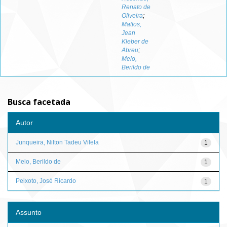
Renato de
Oliveira
;
Mattos,
Jean
Kleber de
Abreu
;
Melo,
Berildo de
Busca facetada
Autor
Junqueira, Nilton Tadeu Vilela
1
Melo, Berildo de
1
Peixoto, José Ricardo
1
Assunto