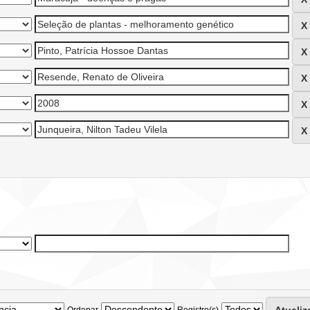
Ordenar
Registro(s)