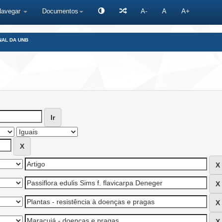
Navegar
Documentos
A-
A
A+
NAL DA UNB