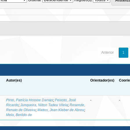
Anterior
1
Autor(es)
Orientador(es)
Coorie
-
Pinto, Patrícia Hossoe Dantas
;
Peixoto, José
-
-
Ricardo
;
Junqueira, Nilton Tadeu Vilela
;
Resende,
Renato de Oliveira
;
Mattos, Jean Kleber de Abreu
;
Melo, Berildo de