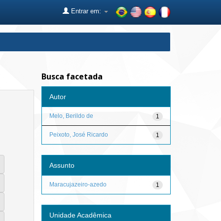
Entrar em:
Busca facetada
Autor
Melo, Berildo de
1
Peixoto, José Ricardo
1
Assunto
Maracujazeiro-azedo
1
Unidade Acadêmica