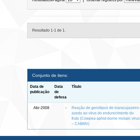
Resultado 1-1 de 1.
Conjunto de itens:
Data de
Data
Título
publicação
de
defesa
Abr-2008
-
Reação de genótipos de maracujazeiro
azedo ao vírus do endurecimento do
fruto (Cowpea aphid-borne mosaic virus
– CABMV)