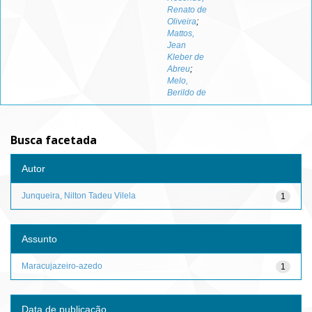
Renato de
Oliveira
;
Mattos,
Jean
Kleber de
Abreu
;
Melo,
Berildo de
Busca facetada
Autor
Junqueira, Nilton Tadeu Vilela
1
Assunto
Maracujazeiro-azedo
1
Data de publicação