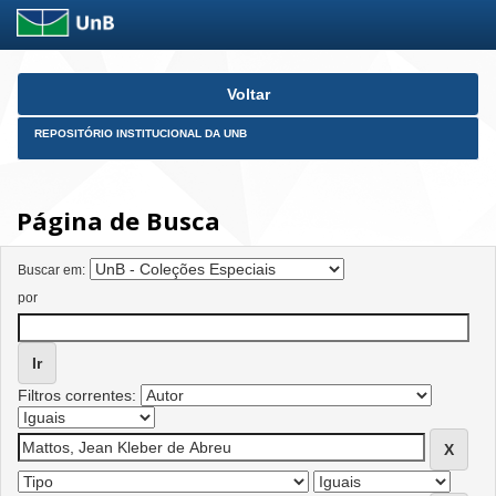
Skip
Voltar
navigation
REPOSITÓRIO INSTITUCIONAL DA UNB
Página de Busca
Buscar em:
por
Filtros correntes: