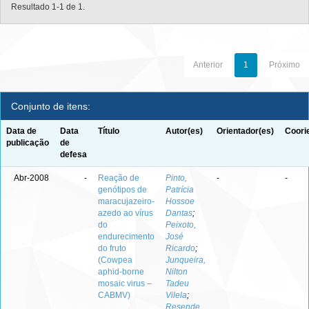
Resultado 1-1 de 1.
Anterior
1
Próximo
Conjunto de itens:
Data de
Data
Título
Autor(es)
Orientador(es)
Coori
publicação
de
defesa
Abr-2008
-
Reação de
Pinto,
-
-
genótipos de
Patrícia
maracujazeiro-
Hossoe
azedo ao vírus
Dantas
;
do
Peixoto,
endurecimento
José
do fruto
Ricardo
;
(Cowpea
Junqueira,
aphid-borne
Nilton
mosaic virus –
Tadeu
CABMV)
Vilela
;
Resende,