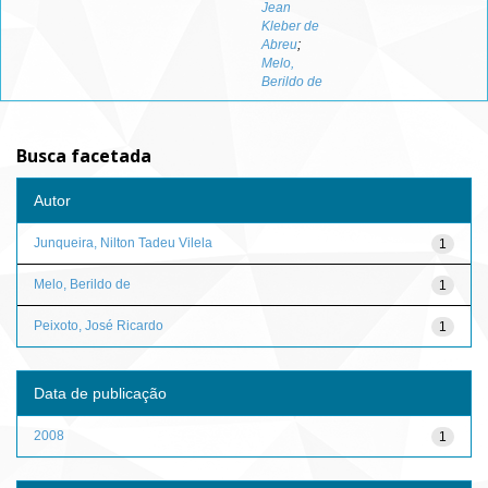
Jean
Kleber de
Abreu
;
Melo,
Berildo de
Busca facetada
Autor
Junqueira, Nilton Tadeu Vilela
1
Melo, Berildo de
1
Peixoto, José Ricardo
1
Data de publicação
2008
1