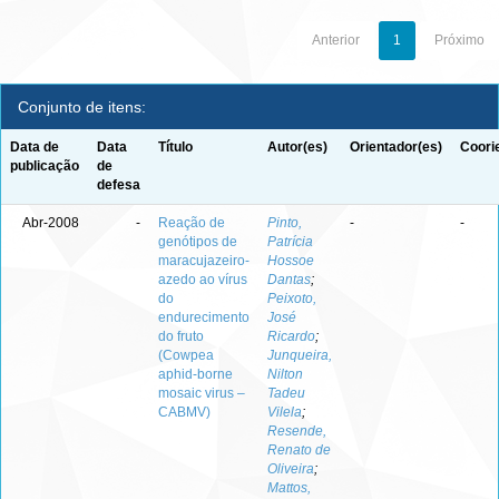
Anterior
1
Próximo
Conjunto de itens:
Data de
Data
Título
Autor(es)
Orientador(es)
Coori
publicação
de
defesa
Abr-2008
-
Reação de
Pinto,
-
-
genótipos de
Patrícia
maracujazeiro-
Hossoe
azedo ao vírus
Dantas
;
do
Peixoto,
endurecimento
José
do fruto
Ricardo
;
(Cowpea
Junqueira,
aphid-borne
Nilton
mosaic virus –
Tadeu
CABMV)
Vilela
;
Resende,
Renato de
Oliveira
;
Mattos,