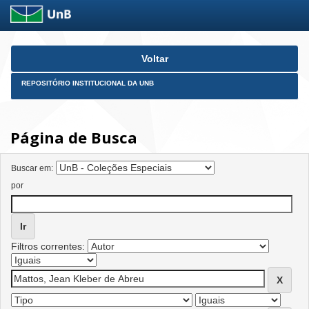
Skip
Voltar
navigation
REPOSITÓRIO INSTITUCIONAL DA UNB
Página de Busca
Buscar em:
por
Filtros correntes: