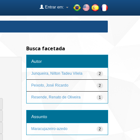
Entrar em:
Busca facetada
Autor
Junqueira, Nilton Tadeu Vilela
2
Peixoto, José Ricardo
2
Resende, Renato de Oliveira
1
Assunto
Maracujazeiro-azedo
2