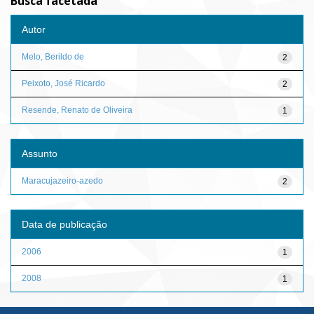
Busca facetada
Autor
Melo, Berildo de
2
Peixoto, José Ricardo
2
Resende, Renato de Oliveira
1
Assunto
Maracujazeiro-azedo
2
Data de publicação
2006
1
2008
1