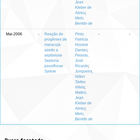
Jean
Kleber de
Abreu
;
Melo,
Berildo de
Mai-2006
-
Reação de
Pinto,
-
-
progênies de
Patrícia
maracujá-
Hossoe
azedo a
Dantas
;
septoriose
Peixoto,
Septoria
José
passiflorae
Ricardo
;
Sydow
Junqueira,
Nilton
Tadeu
Vilela
;
Mattos,
Jean
Kleber de
Abreu
;
Melo,
Berildo de