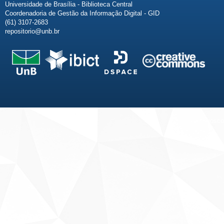
Universidade de Brasília - Biblioteca Central
Coordenadoria de Gestão da Informação Digital - GID
(61) 3107-2683
repositorio@unb.br
Fale conosco
Sobre