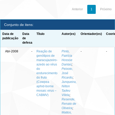
Anterior
1
Próximo
Conjunto de itens:
Data de
Data
Título
Autor(es)
Orientador(es)
Coori
publicação
de
defesa
Abr-2008
-
Reação de
Pinto,
-
-
genótipos de
Patrícia
maracujazeiro-
Hossoe
azedo ao vírus
Dantas
;
do
Peixoto,
endurecimento
José
do fruto
Ricardo
;
(Cowpea
Junqueira,
aphid-borne
Nilton
mosaic virus –
Tadeu
CABMV)
Vilela
;
Resende,
Renato de
Oliveira
;
Mattos,