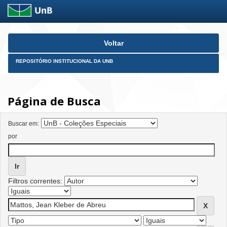
Skip
Voltar
navigation
REPOSITÓRIO INSTITUCIONAL DA UNB
Página de Busca
Buscar em:
por
Filtros correntes: