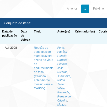
Anterior
1
Próximo
Conjunto de itens:
Data de
Data
Título
Autor(es)
Orientador(es)
Coori
publicação
de
defesa
Abr-2008
-
Reação de
Pinto,
-
-
genótipos de
Patrícia
maracujazeiro-
Hossoe
azedo ao vírus
Dantas
;
do
Peixoto,
endurecimento
José
do fruto
Ricardo
;
(Cowpea
Junqueira,
aphid-borne
Nilton
mosaic virus –
Tadeu
CABMV)
Vilela
;
Resende,
Renato de
Oliveira
;
Mattos,