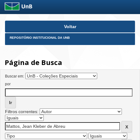
Skip
Voltar
navigation
REPOSITÓRIO INSTITUCIONAL DA UNB
Página de Busca
Buscar em:
por
Filtros correntes: