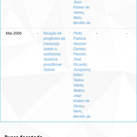
Jean
Kleber de
Abreu
;
Melo,
Berildo de
Mai-2006
-
Reação de
Pinto,
-
-
progênies de
Patrícia
maracujá-
Hossoe
azedo a
Dantas
;
septoriose
Peixoto,
Septoria
José
passiflorae
Ricardo
;
Sydow
Junqueira,
Nilton
Tadeu
Vilela
;
Mattos,
Jean
Kleber de
Abreu
;
Melo,
Berildo de