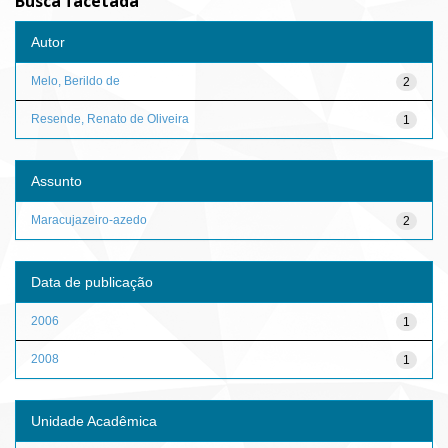
Busca facetada
Autor
Melo, Berildo de
2
Resende, Renato de Oliveira
1
Assunto
Maracujazeiro-azedo
2
Data de publicação
2006
1
2008
1
Unidade Acadêmica