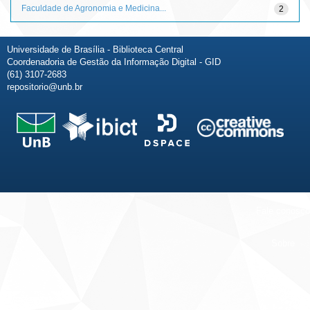
Faculdade de Agronomia e Medicina...
2
Universidade de Brasília - Biblioteca Central
Coordenadoria de Gestão da Informação Digital - GID
(61) 3107-2683
repositorio@unb.br
Fale conosco
Sobre