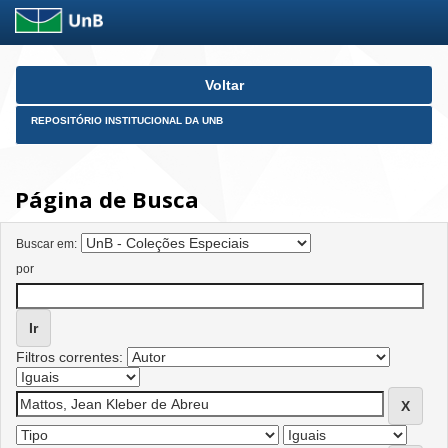
Skip
Voltar
navigation
REPOSITÓRIO INSTITUCIONAL DA UNB
Página de Busca
Buscar em:
por
Filtros correntes: