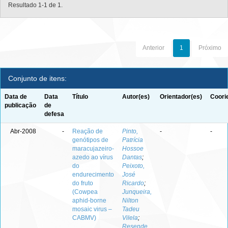
Resultado 1-1 de 1.
Anterior
1
Próximo
Conjunto de itens:
Data de
Data
Título
Autor(es)
Orientador(es)
Coori
publicação
de
defesa
Abr-2008
-
Reação de
Pinto,
-
-
genótipos de
Patrícia
maracujazeiro-
Hossoe
azedo ao vírus
Dantas
;
do
Peixoto,
endurecimento
José
do fruto
Ricardo
;
(Cowpea
Junqueira,
aphid-borne
Nilton
mosaic virus –
Tadeu
CABMV)
Vilela
;
Resende,