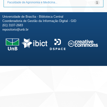
Faculdade de Agronomia e Medicina...
1
Universidade de Brasília - Biblioteca Central
Coordenadoria de Gestão da Informação Digital - GID
(61) 3107-2683
repositorio@unb.br
Fale conosco
Sobre