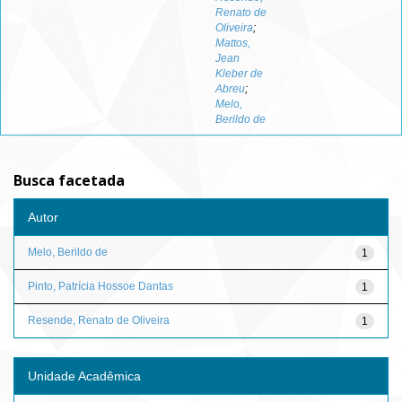
Renato de
Oliveira
;
Mattos,
Jean
Kleber de
Abreu
;
Melo,
Berildo de
Busca facetada
Autor
Melo, Berildo de
1
Pinto, Patrícia Hossoe Dantas
1
Resende, Renato de Oliveira
1
Unidade Acadêmica