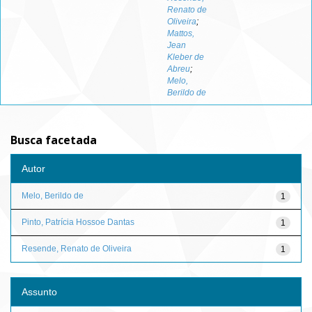
Renato de
Oliveira
;
Mattos,
Jean
Kleber de
Abreu
;
Melo,
Berildo de
Busca facetada
Autor
Melo, Berildo de
1
Pinto, Patrícia Hossoe Dantas
1
Resende, Renato de Oliveira
1
Assunto