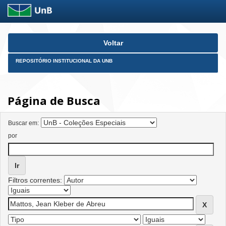
Skip
Voltar
navigation
REPOSITÓRIO INSTITUCIONAL DA UNB
Página de Busca
Buscar em:
por
Filtros correntes: