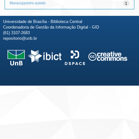
Maracujazeiro-azedo
1
Universidade de Brasília - Biblioteca Central
Coordenadoria de Gestão da Informação Digital - GID
(61) 3107-2683
repositorio@unb.br
Fale conosco
Sobre