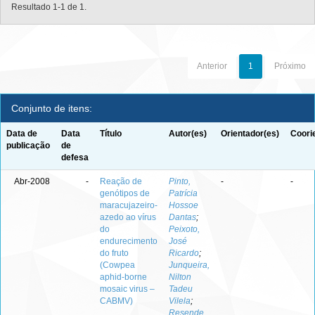
Resultado 1-1 de 1.
Anterior
1
Próximo
Conjunto de itens:
Data de
Data
Título
Autor(es)
Orientador(es)
Coori
publicação
de
defesa
Abr-2008
-
Reação de
Pinto,
-
-
genótipos de
Patrícia
maracujazeiro-
Hossoe
azedo ao vírus
Dantas
;
do
Peixoto,
endurecimento
José
do fruto
Ricardo
;
(Cowpea
Junqueira,
aphid-borne
Nilton
mosaic virus –
Tadeu
CABMV)
Vilela
;
Resende,