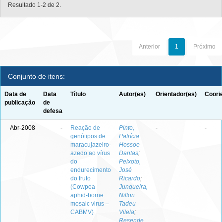
Resultado 1-2 de 2.
Anterior
1
Próximo
Conjunto de itens:
Data de
Data
Título
Autor(es)
Orientador(es)
Coori
publicação
de
defesa
Abr-2008
-
Reação de
Pinto,
-
-
genótipos de
Patrícia
maracujazeiro-
Hossoe
azedo ao vírus
Dantas
;
do
Peixoto,
endurecimento
José
do fruto
Ricardo
;
(Cowpea
Junqueira,
aphid-borne
Nilton
mosaic virus –
Tadeu
CABMV)
Vilela
;
Resende,