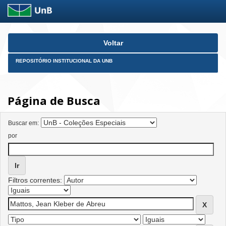
Skip
Voltar
navigation
REPOSITÓRIO INSTITUCIONAL DA UNB
Página de Busca
Buscar em:
por
Filtros correntes: