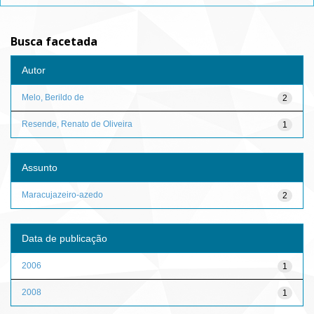
Busca facetada
Autor
Melo, Berildo de
2
Resende, Renato de Oliveira
1
Assunto
Maracujazeiro-azedo
2
Data de publicação
2006
1
2008
1