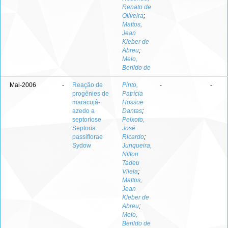
Renato de
Oliveira
;
Mattos,
Jean
Kleber de
Abreu
;
Melo,
Berildo de
Mai-2006
-
Reação de
Pinto,
-
-
progênies de
Patrícia
maracujá-
Hossoe
azedo a
Dantas
;
septoriose
Peixoto,
Septoria
José
passiflorae
Ricardo
;
Sydow
Junqueira,
Nilton
Tadeu
Vilela
;
Mattos,
Jean
Kleber de
Abreu
;
Melo,
Berildo de