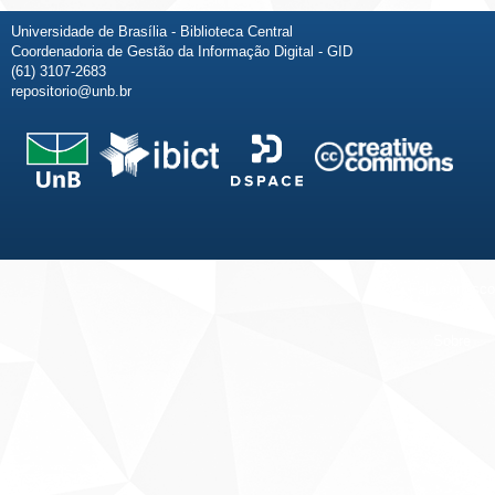
Universidade de Brasília - Biblioteca Central
Coordenadoria de Gestão da Informação Digital - GID
(61) 3107-2683
repositorio@unb.br
Fale conosco
Sobre