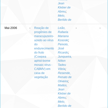
Jean
Kleber de
Abreu
;
Melo,
Berildo de
Mai-2006
-
Reação de
Leão,
-
-
progênies de
Rafaela
maracujazeiro-
Mariana
azedo ao vírus
Kososki
;
do
Peixoto,
endurecimento
José
do fruto
Ricardo
;
(Cowpea
Junqueira,
aphid-borne
Nilton
mosaic virus -
Tadeu
CABMV) em
Vilela
;
casa de
Resende,
vegetação
Renato de
Oliveira
;
Mattos,
Jean
Kleber de
Abreu
;
Melo,
Berildo de