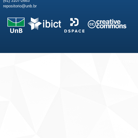
(61) 3107-2683
repositorio@unb.br
Fale conosco
Sobre