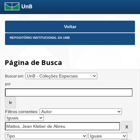
Skip
Voltar
navigation
REPOSITÓRIO INSTITUCIONAL DA UNB
Página de Busca
Buscar em:
por
Filtros correntes: