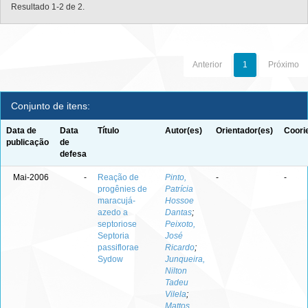
Resultado 1-2 de 2.
Anterior
1
Próximo
Conjunto de itens:
Data de
Data
Título
Autor(es)
Orientador(es)
Coori
publicação
de
defesa
Mai-2006
-
Reação de
Pinto,
-
-
progênies de
Patrícia
maracujá-
Hossoe
azedo a
Dantas
;
septoriose
Peixoto,
Septoria
José
passiflorae
Ricardo
;
Sydow
Junqueira,
Nilton
Tadeu
Vilela
;
Mattos,