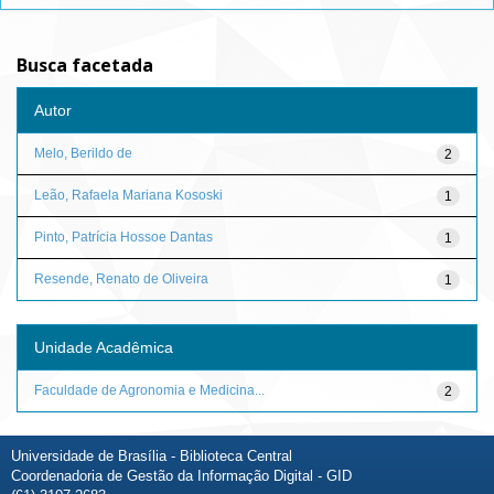
Busca facetada
Autor
Melo, Berildo de
2
Leão, Rafaela Mariana Kososki
1
Pinto, Patrícia Hossoe Dantas
1
Resende, Renato de Oliveira
1
Unidade Acadêmica
Faculdade de Agronomia e Medicina...
2
Universidade de Brasília - Biblioteca Central
Coordenadoria de Gestão da Informação Digital - GID