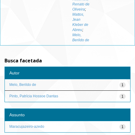
Renato de
Oliveira
;
Mattos,
Jean
Kleber de
Abreu
;
Melo,
Berildo de
Busca facetada
Autor
Melo, Berildo de
1
Pinto, Patrícia Hossoe Dantas
1
Assunto
Maracujazeiro-azedo
1