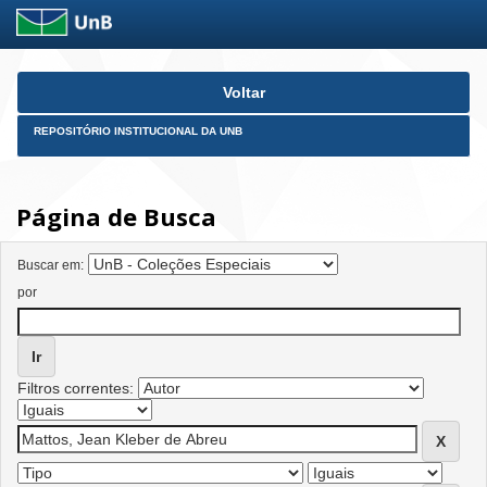
Skip
Voltar
navigation
REPOSITÓRIO INSTITUCIONAL DA UNB
Página de Busca
Buscar em:
por
Filtros correntes: