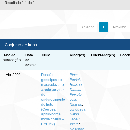
Resultado 1-1 de 1.
Anterior
1
Próximo
Conjunto de itens:
Data de
Data
Título
Autor(es)
Orientador(es)
Coori
publicação
de
defesa
Abr-2008
-
Reação de
Pinto,
-
-
genótipos de
Patrícia
maracujazeiro-
Hossoe
azedo ao vírus
Dantas
;
do
Peixoto,
endurecimento
José
do fruto
Ricardo
;
(Cowpea
Junqueira,
aphid-borne
Nilton
mosaic virus –
Tadeu
CABMV)
Vilela
;
Resende,