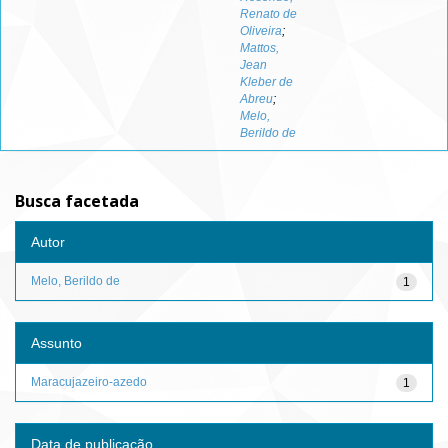
Renato de
Oliveira
;
Mattos,
Jean
Kleber de
Abreu
;
Melo,
Berildo de
Busca facetada
Autor
Melo, Berildo de
1
Assunto
Maracujazeiro-azedo
1
Data de publicação