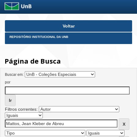
Skip
Voltar
navigation
REPOSITÓRIO INSTITUCIONAL DA UNB
Página de Busca
Buscar em:
por
Filtros correntes: