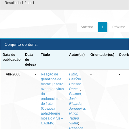
Resultado 1-1 de 1.
Anterior
1
Próximo
Conjunto de itens:
Data de
Data
Título
Autor(es)
Orientador(es)
Coori
publicação
de
defesa
Abr-2008
-
Reação de
Pinto,
-
-
genótipos de
Patrícia
maracujazeiro-
Hossoe
azedo ao vírus
Dantas
;
do
Peixoto,
endurecimento
José
do fruto
Ricardo
;
(Cowpea
Junqueira,
aphid-borne
Nilton
mosaic virus –
Tadeu
CABMV)
Vilela
;
Resende,