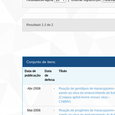
Resultado 1-2 de 2.
Conjunto de itens:
Data de
Data
Título
publicação
de
defesa
Abr-2008
-
Reação de genótipos de maracujazeiro
azedo ao vírus do endurecimento do fru
(Cowpea aphid-borne mosaic virus –
CABMV)
Mai-2006
-
Reação de progênies de maracujazeiro
azedo ao vírus do endurecimento do fru