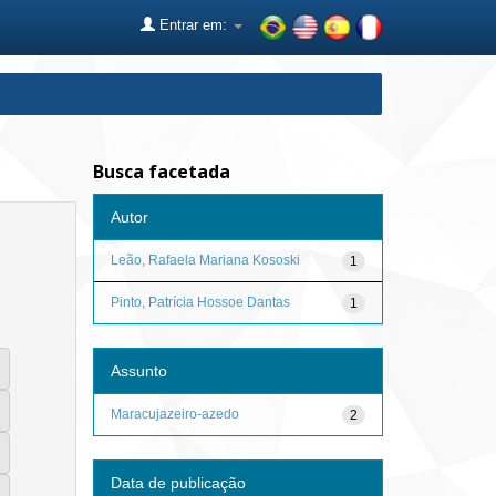
Entrar em:
Busca facetada
Autor
Leão, Rafaela Mariana Kososki
1
Pinto, Patrícia Hossoe Dantas
1
Assunto
Maracujazeiro-azedo
2
Data de publicação