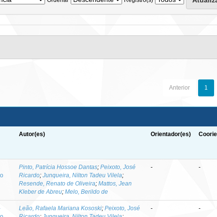
Anterior
1
Autor(es)
Orientador(es)
Coorie
-
Pinto, Patrícia Hossoe Dantas
;
Peixoto, José
-
-
to
Ricardo
;
Junqueira, Nilton Tadeu Vilela
;
Resende, Renato de Oliveira
;
Mattos, Jean
Kleber de Abreu
;
Melo, Berildo de
-
Leão, Rafaela Mariana Kososki
;
Peixoto, José
-
-
to
Ricardo
;
Junqueira, Nilton Tadeu Vilela
;