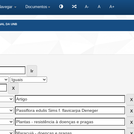
Navegar
Documentos
A-
A
A+
NAL DA UNB