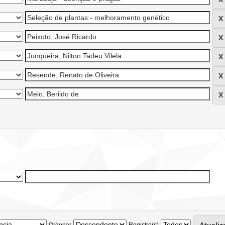
Ordenar
Registro(s)