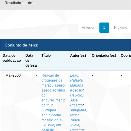
Resultado 1-1 de 1.
Anterior
1
Próximo
Conjunto de itens:
Data de
Data
Título
Autor(es)
Orientador(es)
Coori
publicação
de
defesa
Mai-2006
-
Reação de
Leão,
-
-
progênies de
Rafaela
maracujazeiro-
Mariana
azedo ao vírus
Kososki
;
do
Peixoto,
endurecimento
José
do fruto
Ricardo
;
(Cowpea
Junqueira,
aphid-borne
Nilton
mosaic virus -
Tadeu
CABMV) em
Vilela
;
casa de
Resende,