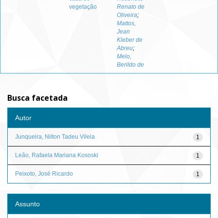
vegetação
Renato de
Oliveira
;
Mattos,
Jean
Kleber de
Abreu
;
Melo,
Berildo de
Busca facetada
Autor
Junqueira, Nilton Tadeu Vilela
1
Leão, Rafaela Mariana Kososki
1
Peixoto, José Ricardo
1
Assunto