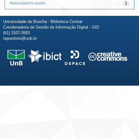
Maracujazeiro-azedo
1
Universidade de Brasília - Biblioteca Central
Coordenadoria de Gestão da Informação Digital - GID
(61) 3107-2683
repositorio@unb.br
Fale conosco
Sobre