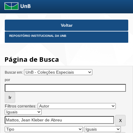
Skip
Voltar
navigation
REPOSITÓRIO INSTITUCIONAL DA UNB
Página de Busca
Buscar em:
por
Filtros correntes: