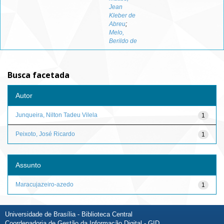
Jean
Kleber de
Abreu
;
Melo,
Berildo de
Busca facetada
Autor
Junqueira, Nilton Tadeu Vilela
1
Peixoto, José Ricardo
1
Assunto
Maracujazeiro-azedo
1
Universidade de Brasília - Biblioteca Central
Coordenadoria de Gestão da Informação Digital - GID