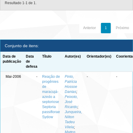
Resultado 1-1 de 1.
Anterior
1
Próximo
Conjunto de itens:
Data de
Data
Título
Autor(es)
Orientador(es)
Coorienta
publicação
de
defesa
Mai-2006
-
Reação de
Pinto,
-
-
progênies
Patrícia
de
Hossoe
maracujá-
Dantas
;
azedo a
Peixoto,
septoriose
José
Septoria
Ricardo
;
passiflorae
Junqueira,
Sydow
Nilton
Tadeu
Vilela
;
Mattos,