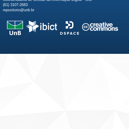
(61) 3107-2683
repositorio@unb.br
Fale conosco
Sobre