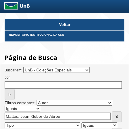
Skip
Voltar
navigation
REPOSITÓRIO INSTITUCIONAL DA UNB
Página de Busca
Buscar em:
por
Filtros correntes: