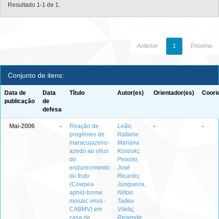
Resultado 1-1 de 1.
Anterior
1
Próximo
Conjunto de itens:
Data de
Data
Título
Autor(es)
Orientador(es)
Coori
publicação
de
defesa
Mai-2006
-
Reação de
Leão,
-
-
progênies de
Rafaela
maracujazeiro-
Mariana
azedo ao vírus
Kososki
;
do
Peixoto,
endurecimento
José
do fruto
Ricardo
;
(Cowpea
Junqueira,
aphid-borne
Nilton
mosaic virus -
Tadeu
CABMV) em
Vilela
;
casa de
Resende,