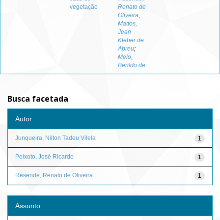
vegetação
Renato de
Oliveira
;
Mattos,
Jean
Kleber de
Abreu
;
Melo,
Berildo de
Busca facetada
Autor
Junqueira, Nilton Tadeu Vilela
1
Peixoto, José Ricardo
1
Resende, Renato de Oliveira
1
Assunto