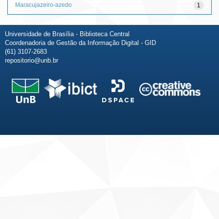
Maracujazeiro-azedo
1
Universidade de Brasília - Biblioteca Central
Coordenadoria de Gestão da Informação Digital - GID
(61) 3107-2683
repositorio@unb.br
Fale conosco
Sobre