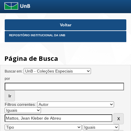
Skip
Voltar
navigation
REPOSITÓRIO INSTITUCIONAL DA UNB
Página de Busca
Buscar em:
por
Filtros correntes: