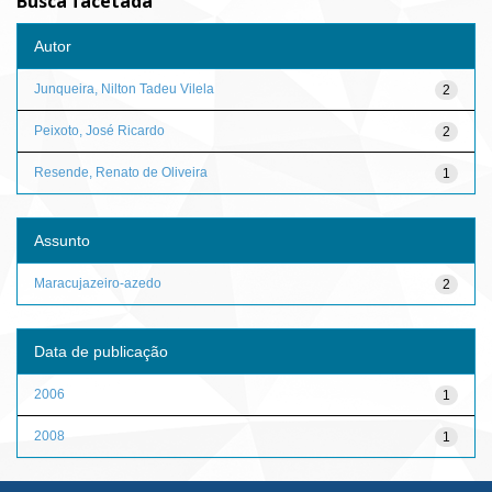
Busca facetada
Autor
Junqueira, Nilton Tadeu Vilela
2
Peixoto, José Ricardo
2
Resende, Renato de Oliveira
1
Assunto
Maracujazeiro-azedo
2
Data de publicação
2006
1
2008
1