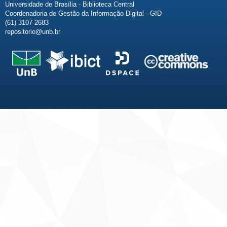
Universidade de Brasília - Biblioteca Central
Coordenadoria de Gestão da Informação Digital - GID
(61) 3107-2683
repositorio@unb.br
Fale conosco
Sobre