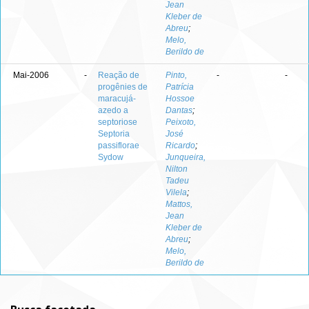
Jean
Kleber de
Abreu
;
Melo,
Berildo de
Mai-2006
-
Reação de
Pinto,
-
-
progênies de
Patrícia
maracujá-
Hossoe
azedo a
Dantas
;
septoriose
Peixoto,
Septoria
José
passiflorae
Ricardo
;
Sydow
Junqueira,
Nilton
Tadeu
Vilela
;
Mattos,
Jean
Kleber de
Abreu
;
Melo,
Berildo de