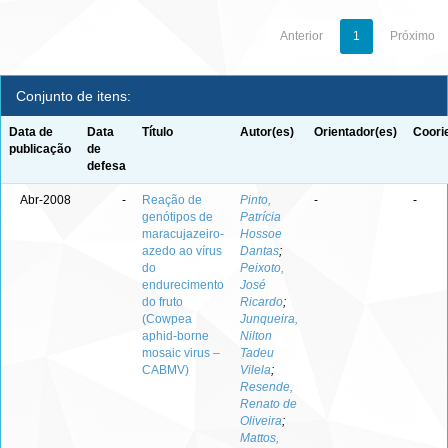
Anterior
1
Próximo
Conjunto de itens:
Data de
Data
Título
Autor(es)
Orientador(es)
Coori
publicação
de
defesa
Abr-2008
-
Reação de
Pinto,
-
-
genótipos de
Patrícia
maracujazeiro-
Hossoe
azedo ao vírus
Dantas
;
do
Peixoto,
endurecimento
José
do fruto
Ricardo
;
(Cowpea
Junqueira,
aphid-borne
Nilton
mosaic virus –
Tadeu
CABMV)
Vilela
;
Resende,
Renato de
Oliveira
;
Mattos,