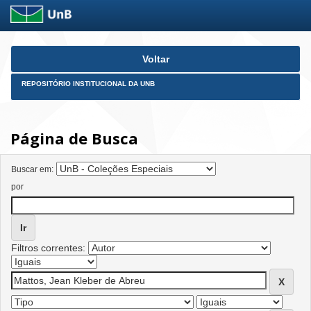
Skip
Voltar
navigation
REPOSITÓRIO INSTITUCIONAL DA UNB
Página de Busca
Buscar em:
por
Filtros correntes: