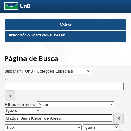
Skip
Voltar
navigation
REPOSITÓRIO INSTITUCIONAL DA UNB
Página de Busca
Buscar em:
por
Filtros correntes: