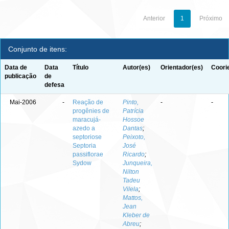
Anterior
1
Próximo
Conjunto de itens:
Data de
Data
Título
Autor(es)
Orientador(es)
Coori
publicação
de
defesa
Mai-2006
-
Reação de
Pinto,
-
-
progênies de
Patrícia
maracujá-
Hossoe
azedo a
Dantas
;
septoriose
Peixoto,
Septoria
José
passiflorae
Ricardo
;
Sydow
Junqueira,
Nilton
Tadeu
Vilela
;
Mattos,
Jean
Kleber de
Abreu
;