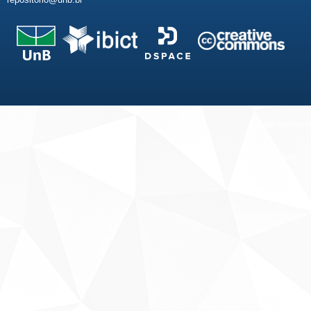
Fale conosco
Sobre