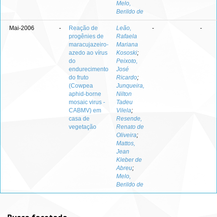
Melo,
Berildo de
Mai-2006
-
Reação de
Leão,
-
-
progênies de
Rafaela
maracujazeiro-
Mariana
azedo ao vírus
Kososki
;
do
Peixoto,
endurecimento
José
do fruto
Ricardo
;
(Cowpea
Junqueira,
aphid-borne
Nilton
mosaic virus -
Tadeu
CABMV) em
Vilela
;
casa de
Resende,
vegetação
Renato de
Oliveira
;
Mattos,
Jean
Kleber de
Abreu
;
Melo,
Berildo de