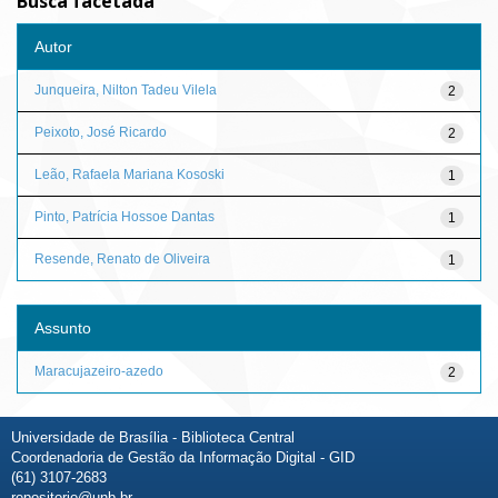
Busca facetada
Autor
Junqueira, Nilton Tadeu Vilela
2
Peixoto, José Ricardo
2
Leão, Rafaela Mariana Kososki
1
Pinto, Patrícia Hossoe Dantas
1
Resende, Renato de Oliveira
1
Assunto
Maracujazeiro-azedo
2
Universidade de Brasília - Biblioteca Central
Coordenadoria de Gestão da Informação Digital - GID
(61) 3107-2683
repositorio@unb.br