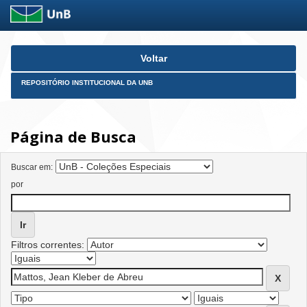
Skip
Voltar
navigation
REPOSITÓRIO INSTITUCIONAL DA UNB
Página de Busca
Buscar em:
por
Filtros correntes: