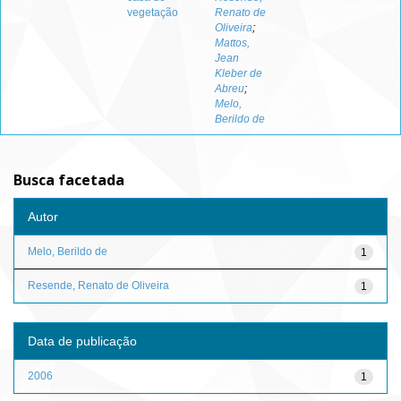
vegetação
Renato de
Oliveira
;
Mattos,
Jean
Kleber de
Abreu
;
Melo,
Berildo de
Busca facetada
Autor
Melo, Berildo de
1
Resende, Renato de Oliveira
1
Data de publicação
2006
1