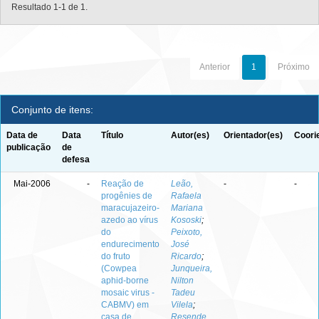
Resultado 1-1 de 1.
Anterior
1
Próximo
Conjunto de itens:
Data de
Data
Título
Autor(es)
Orientador(es)
Coori
publicação
de
defesa
Mai-2006
-
Reação de
Leão,
-
-
progênies de
Rafaela
maracujazeiro-
Mariana
azedo ao vírus
Kososki
;
do
Peixoto,
endurecimento
José
do fruto
Ricardo
;
(Cowpea
Junqueira,
aphid-borne
Nilton
mosaic virus -
Tadeu
CABMV) em
Vilela
;
casa de
Resende,