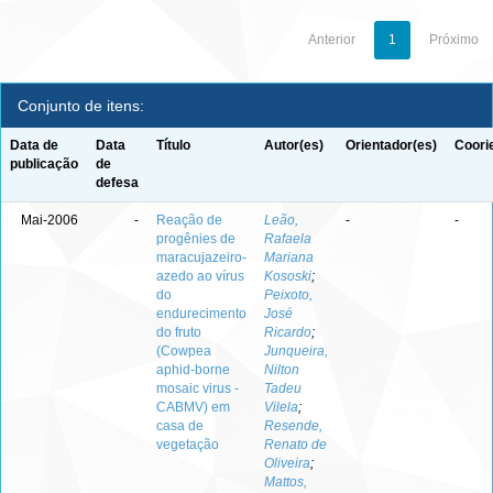
Anterior
1
Próximo
Conjunto de itens:
Data de
Data
Título
Autor(es)
Orientador(es)
Coori
publicação
de
defesa
Mai-2006
-
Reação de
Leão,
-
-
progênies de
Rafaela
maracujazeiro-
Mariana
azedo ao vírus
Kososki
;
do
Peixoto,
endurecimento
José
do fruto
Ricardo
;
(Cowpea
Junqueira,
aphid-borne
Nilton
mosaic virus -
Tadeu
CABMV) em
Vilela
;
casa de
Resende,
vegetação
Renato de
Oliveira
;
Mattos,