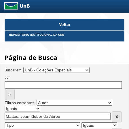
Skip
Voltar
navigation
REPOSITÓRIO INSTITUCIONAL DA UNB
Página de Busca
Buscar em:
por
Filtros correntes: