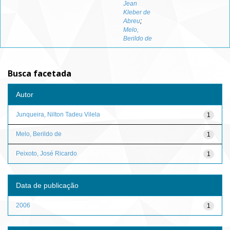
Jean
Kleber de
Abreu
;
Melo,
Berildo de
Busca facetada
Autor
Junqueira, Nilton Tadeu Vilela
1
Melo, Berildo de
1
Peixoto, José Ricardo
1
Data de publicação
2006
1