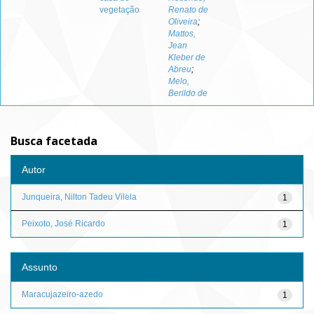
vegetação
Renato de
Oliveira
;
Mattos,
Jean
Kleber de
Abreu
;
Melo,
Berildo de
Busca facetada
Autor
Junqueira, Nilton Tadeu Vilela
1
Peixoto, José Ricardo
1
Assunto
Maracujazeiro-azedo
1