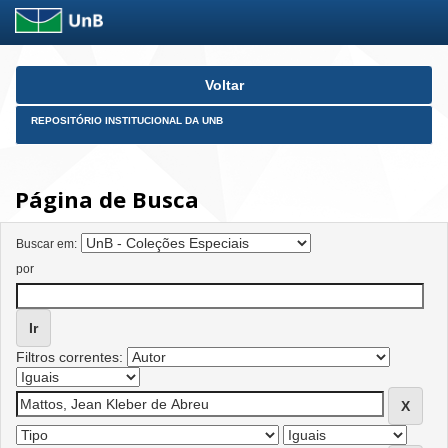
Skip
Voltar
navigation
REPOSITÓRIO INSTITUCIONAL DA UNB
Página de Busca
Buscar em:
por
Filtros correntes: