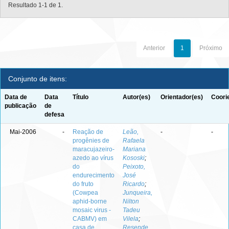
Resultado 1-1 de 1.
Anterior
1
Próximo
Conjunto de itens:
Data de
Data
Título
Autor(es)
Orientador(es)
Coori
publicação
de
defesa
Mai-2006
-
Reação de
Leão,
-
-
progênies de
Rafaela
maracujazeiro-
Mariana
azedo ao vírus
Kososki
;
do
Peixoto,
endurecimento
José
do fruto
Ricardo
;
(Cowpea
Junqueira,
aphid-borne
Nilton
mosaic virus -
Tadeu
CABMV) em
Vilela
;
casa de
Resende,