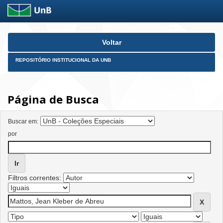
Skip
Voltar
navigation
REPOSITÓRIO INSTITUCIONAL DA UNB
Página de Busca
Buscar em:
por
Filtros correntes: