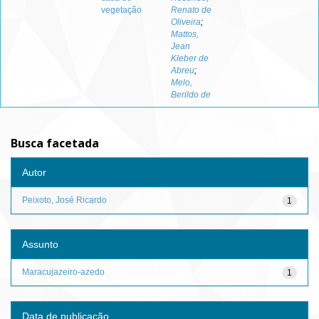
vegetação
Renato de
Oliveira
;
Mattos,
Jean
Kleber de
Abreu
;
Melo,
Berildo de
Busca facetada
Autor
Peixoto, José Ricardo
1
Assunto
Maracujazeiro-azedo
1
Data de publicação