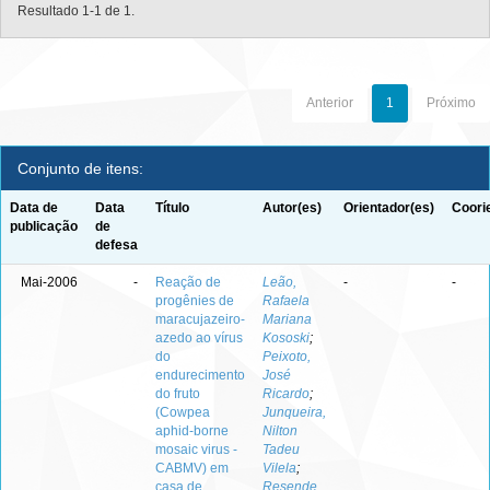
Resultado 1-1 de 1.
Anterior
1
Próximo
Conjunto de itens:
Data de
Data
Título
Autor(es)
Orientador(es)
Coori
publicação
de
defesa
Mai-2006
-
Reação de
Leão,
-
-
progênies de
Rafaela
maracujazeiro-
Mariana
azedo ao vírus
Kososki
;
do
Peixoto,
endurecimento
José
do fruto
Ricardo
;
(Cowpea
Junqueira,
aphid-borne
Nilton
mosaic virus -
Tadeu
CABMV) em
Vilela
;
casa de
Resende,