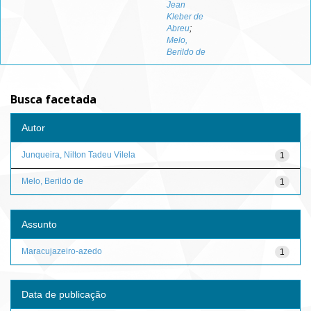
Jean
Kleber de
Abreu
;
Melo,
Berildo de
Busca facetada
Autor
Junqueira, Nilton Tadeu Vilela
1
Melo, Berildo de
1
Assunto
Maracujazeiro-azedo
1
Data de publicação