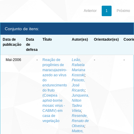
Anterior
1
Próximo
Conjunto de itens:
Data de
Data
Título
Autor(es)
Orientador(es)
Coori
publicação
de
defesa
Mai-2006
-
Reação de
Leão,
-
-
progênies de
Rafaela
maracujazeiro-
Mariana
azedo ao vírus
Kososki
;
do
Peixoto,
endurecimento
José
do fruto
Ricardo
;
(Cowpea
Junqueira,
aphid-borne
Nilton
mosaic virus -
Tadeu
CABMV) em
Vilela
;
casa de
Resende,
vegetação
Renato de
Oliveira
;
Mattos,