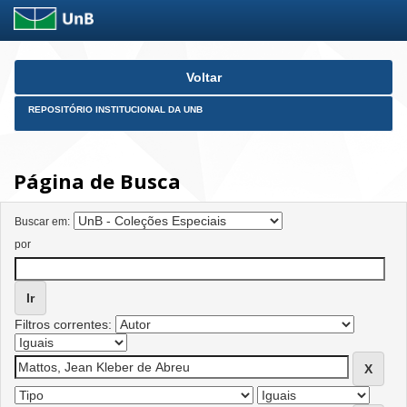
Skip
Voltar
navigation
REPOSITÓRIO INSTITUCIONAL DA UNB
Página de Busca
Buscar em:
por
Filtros correntes: