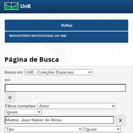
Skip
Voltar
navigation
REPOSITÓRIO INSTITUCIONAL DA UNB
Página de Busca
Buscar em:
por
Filtros correntes: