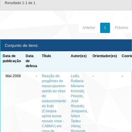
Resultado 1-1 de 1.
Anterior
1
Próximo
Conjunto de itens:
Data de
Data
Título
Autor(es)
Orientador(es)
Coori
publicação
de
defesa
Mai-2006
-
Reação de
Leão,
-
-
progênies de
Rafaela
maracujazeiro-
Mariana
azedo ao vírus
Kososki
;
do
Peixoto,
endurecimento
José
do fruto
Ricardo
;
(Cowpea
Junqueira,
aphid-borne
Nilton
mosaic virus -
Tadeu
CABMV) em
Vilela
;
casa de
Resende,