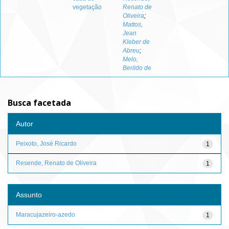
vegetação
Renato de
Oliveira
;
Mattos,
Jean
Kleber de
Abreu
;
Melo,
Berildo de
Busca facetada
Autor
Peixoto, José Ricardo
1
Resende, Renato de Oliveira
1
Assunto
Maracujazeiro-azedo
1