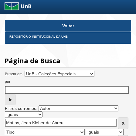
Skip
Voltar
navigation
REPOSITÓRIO INSTITUCIONAL DA UNB
Página de Busca
Buscar em:
por
Filtros correntes: