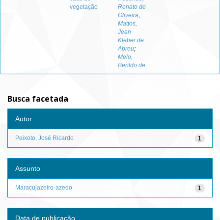
vegetação
Renato de
Oliveira
;
Mattos,
Jean
Kleber de
Abreu
;
Melo,
Berildo de
Busca facetada
Autor
Peixoto, José Ricardo
1
Assunto
Maracujazeiro-azedo
1
Data de publicação