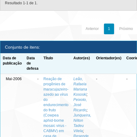
Resultado 1-1 de 1.
Anterior
1
Próximo
Conjunto de itens:
Data de
Data
Título
Autor(es)
Orientador(es)
Coori
publicação
de
defesa
Mai-2006
-
Reação de
Leão,
-
-
progênies de
Rafaela
maracujazeiro-
Mariana
azedo ao vírus
Kososki
;
do
Peixoto,
endurecimento
José
do fruto
Ricardo
;
(Cowpea
Junqueira,
aphid-borne
Nilton
mosaic virus -
Tadeu
CABMV) em
Vilela
;
casa de
Resende,