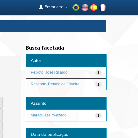
Entrar em:
Busca facetada
Autor
Peixoto, José Ricardo
1
Resende, Renato de Oliveira
1
Assunto
Maracujazeiro-azedo
1
Data de publicação