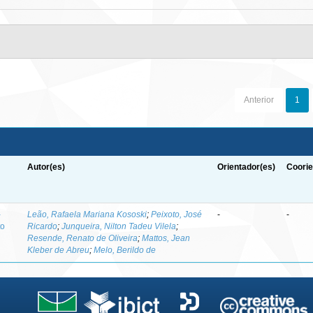
Anterior
1
Autor(es)
Orientador(es)
Coorie
-
Leão, Rafaela Mariana Kososki
;
Peixoto, José
-
-
to
Ricardo
;
Junqueira, Nilton Tadeu Vilela
;
Resende, Renato de Oliveira
;
Mattos, Jean
Kleber de Abreu
;
Melo, Berildo de