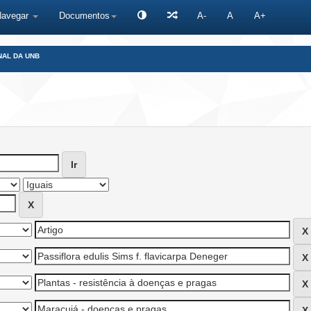
Navegar
Documentos
A-
A
A+
NAL DA UNB