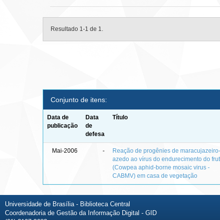
Resultado 1-1 de 1.
Conjunto de itens:
Data de
Data
Título
publicação
de
defesa
Mai-2006
-
Reação de progênies de maracujazeiro
azedo ao vírus do endurecimento do fru
(Cowpea aphid-borne mosaic virus -
CABMV) em casa de vegetação
Universidade de Brasília - Biblioteca Central
Coordenadoria de Gestão da Informação Digital - GID