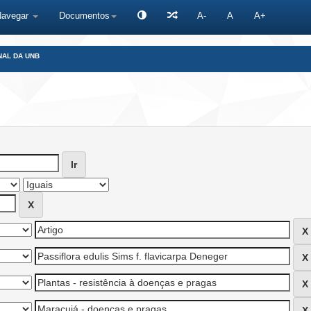
Navegar
Documentos
A-
A
A+
NAL DA UNB