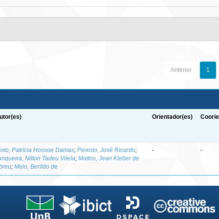
Anterior
1
utor(es)
Orientador(es)
Coorie
into, Patrícia Hossoe Dantas
;
Peixoto, José Ricardo
;
-
-
unqueira, Nilton Tadeu Vilela
;
Mattos, Jean Kleber de
breu
;
Melo, Berildo de