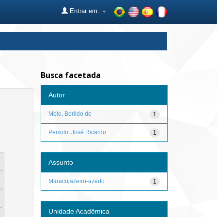
Entrar em:
Busca facetada
Autor
Melo, Berildo de
1
Peixoto, José Ricardo
1
Assunto
Maracujazeiro-azedo
1
Unidade Acadêmica