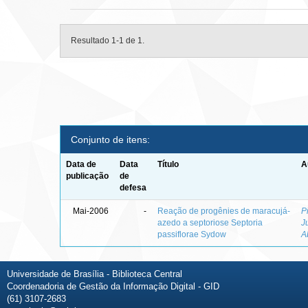
Resultado 1-1 de 1.
Conjunto de itens:
Data de
Data
Título
A
publicação
de
defesa
Mai-2006
-
Reação de progênies de maracujá-
P
azedo a septoriose Septoria
J
passiflorae Sydow
A
Universidade de Brasília - Biblioteca Central
Coordenadoria de Gestão da Informação Digital - GID
(61) 3107-2683